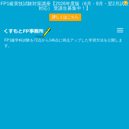
X
FP1級実技試験対策講座【2026年度版（6月・9月・翌2月試験
対応） 受講生募集中！】
詳しくはこちら
Me
FP1級学科試験を72点から146点に得点アップした学習方法を公開しま
す。