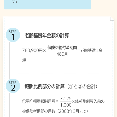
う。
STEP
老齢基礎年金額の計算
保険料納付済期間
780,900円×
＝老齢基礎年金
480月
額
STEP
報酬比例部分の計算
（①と②の合計）
7.125
①平均標準報酬月額×
×総報酬制導入前の
1,000
被保険者期間の月数（2003年3月まで）