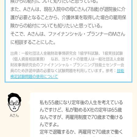
険からの給付について知りたいと思っている。
また、Aさんは、現在入院中の母Cさん(78歳)が退院後に介
護が必要となることから、介護休業を取得した場合の雇用保
険からの給付についても知りたいと思っている。
そこで、Aさんは、ファイナンシャル・プランナーのMさん
に相談することにした。
出典：一般社団法人金融財政事情研究会 1級学科試験、1級実技試験
（個人資産相談業務） なお、当サイトの管理人は一般社団法人金融
財政事情研究会のファイナンシャル・プランニング技能士センター会
員のため許諾申請の必要なく試験問題を利用しています。参考：
技能
検定試験問題の使用について
私も55歳になり定年後の人生を考えている
んですけど、私が勤めるX社の定年は65歳
なんですが、再雇用制度で70歳まで働ける
んですよ。
定年で退職するか、再雇用で70歳まで働く