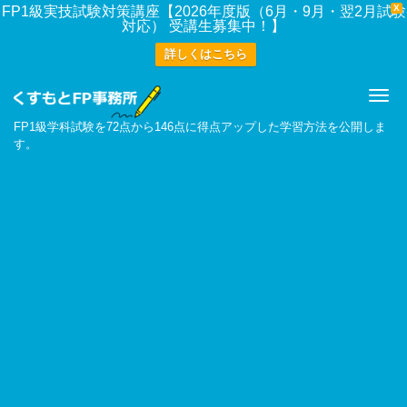
X
FP1級実技試験対策講座【2026年度版（6月・9月・翌2月試験
対応） 受講生募集中！】
詳しくはこちら
Me
FP1級学科試験を72点から146点に得点アップした学習方法を公開しま
す。