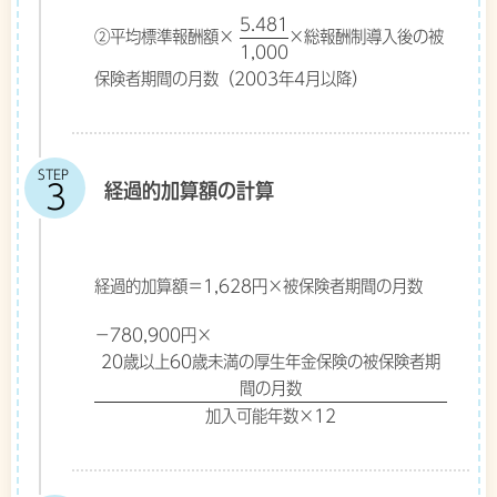
5.481
②平均標準報酬額×
×総報酬制導入後の被
1,000
保険者期間の月数（2003年4月以降）
STEP
経過的加算額の計算
経過的加算額＝1,628円×被保険者期間の月数
−780,900円×
20歳以上60歳未満の厚生年金保険の被保険者期
間の月数
加入可能年数×12