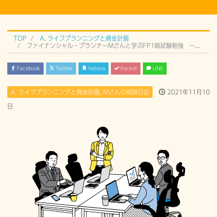
TOP
A. ライフプランニングと資金計画
ファイナンシャル・プランナーMさんと学ぶFP1級試験勉強 〜継続雇用と老齢年金編〜
Facebook
Twitter
Hatena
Pocket
LINE
A. ライフプランニングと資金計画
,
Mさんの相談日記
2021年11月10
日