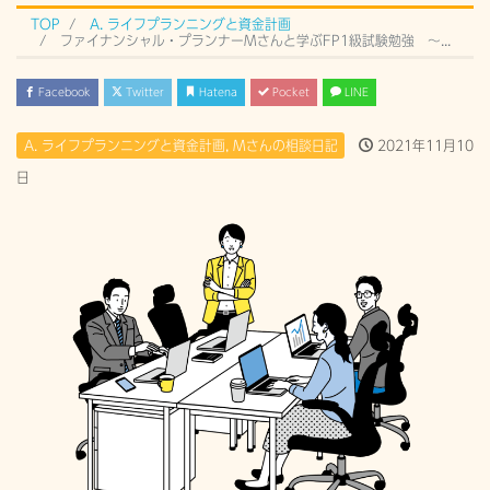
TOP
A. ライフプランニングと資金計画
ファイナンシャル・プランナーMさんと学ぶFP1級試験勉強 〜育児・介護休業法編〜
Facebook
Twitter
Hatena
Pocket
LINE
A. ライフプランニングと資金計画
,
Mさんの相談日記
2021年11月10
日