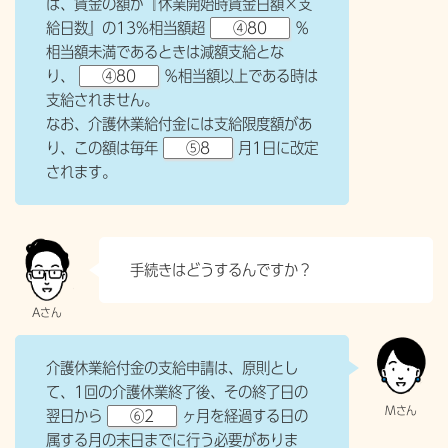
は、賃金の額が『休業開始時賃金日額×支
給日数』の13%相当額超
④80
％
相当額未満であるときは減額支給とな
り、
④80
％相当額以上である時は
支給されません。
なお、介護休業給付金には支給限度額があ
り、この額は毎年
⑤8
月1日に改定
されます。
手続きはどうするんですか？
介護休業給付金の支給申請は、原則とし
て、1回の介護休業終了後、その終了日の
翌日から
⑥2
ヶ月を経過する日の
属する月の末日までに行う必要がありま