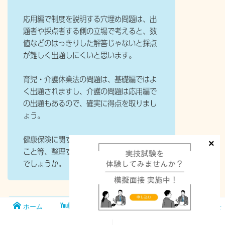
応用編で制度を説明する穴埋め問題は、出
題者や採点者する側の立場で考えると、数
値などのはっきりした解答じゃないと採点
が難しく出題しにくいと思います。
育児・介護休業法の問題は、基礎編ではよ
く出題されますし、介護の問題は応用編で
の出題もあるので、確実に得点を取りまし
ょう。
健康保険に関すること、雇用保険に関する
こと等、整理すると覚えやすいのではない
でしょうか。
ホーム
メンバー
FP1級実技試
お問い合わせ
難関試験のFP1級学科試験ですが、知って
シップ
験対策講座