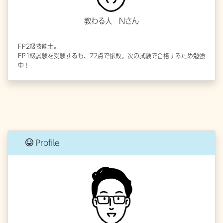
教わる人 Nさん
FP2級技能士。
FP1級試験を受験するも、72点で惨敗。次の試験で合格するため勉強
中！
Profile