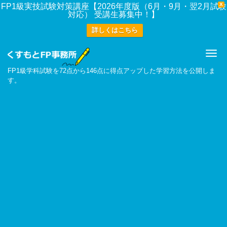
X
FP1級実技試験対策講座【2026年度版（6月・9月・翌2月試験
対応） 受講生募集中！】
詳しくはこちら
Me
FP1級学科試験を72点から146点に得点アップした学習方法を公開しま
す。