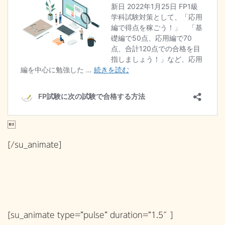

[/su_animate]
[su_animate type=”pulse” duration=”1.5″]