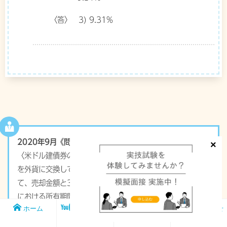
〈答〉 3) 9.31%
2020年9月《問56》
〈米ドル建債券の概要〉の条件で、為替予約を付けずに円貨
を外貨に交換して当該債券を購入し、1年6カ月後に売却し
て、売却金額と3回分の利子をまとめて円貨に交換した場合
における所有期間利回り(単利による年換算)を求めなさい。
ホーム
メンバー
FP1級実技試
お問い合わせ
〔計算過程〕を示し、〈答〉は表示単位の小数点以下第3位
シップ
験対策講座
を四捨五入し、小数点以下第2位までを解答すること。ま