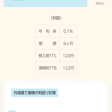
《例題》
年 利 率
0.1%
期 間
6ヶ月
預入時TTS
120円
満期時TTB
122円
外貨建て債権の利回り計算