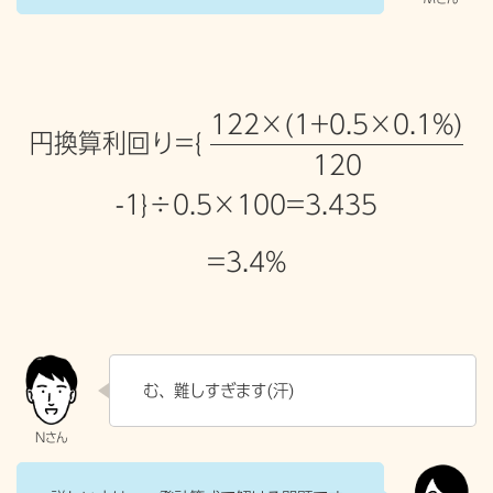
122×(1+0.5×0.1%)
円換算利回り={
120
-1}÷0.5×100=3.435
=3.4%
む、難しすぎます(汗)