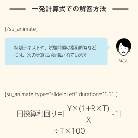
一発計算式での解答方法
[/su_animate]
特訓テキストや、試験問題の模範解答など
には、次の計算式が記載されています。
[su_animate type=”slideInLeft” duration=”1.5″]
Y×(1+R×T)
円換算利回り={
-1}
X
÷T×100