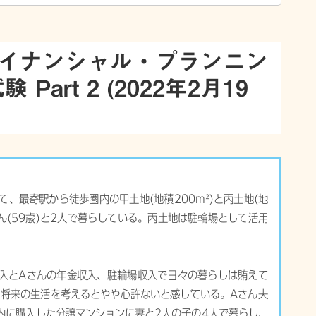
ァイナンシャル・プランニン
art 2 (2022年2月19
て、最寄駅から徒歩圏内の甲土地(地積200m²)と丙土地(地
さん(59歳)と2人で暮らしている。丙土地は駐輪場として活用
とAさんの年金収入、駐輪場収入で日々の暮らしは賄えて
り、将来の生活を考えるとやや心許ないと感じている。Aさん夫
都内に購入した分譲マンションに妻と2人の子の4人で暮らし、