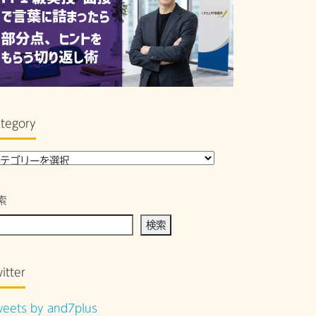
tegory
索
検索
itter
eets by and7plus