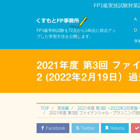
FP1級実技試験対策
A
D
FP1級学科試験を72点から146点に得点アッ
プした学習方法を公開します。
学
2021年度 第3回 フ
2 (2022年2月19日
TOP
実技編
2021年度 第3回 ~2022年2月実施
2021年度 第3回 ファイナンシャル・プランニング技能検
Facebook
Twitter
Hatena