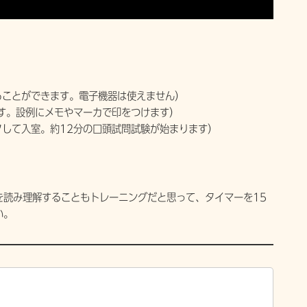
。
ることができます。電子機器は使えません）
す。設例にメモやマーカで印をつけます）
して入室。約12分の口頭試問試験が始まります）
）
を読み理解することもトレーニングだと思って、タイマーを15
い。
。