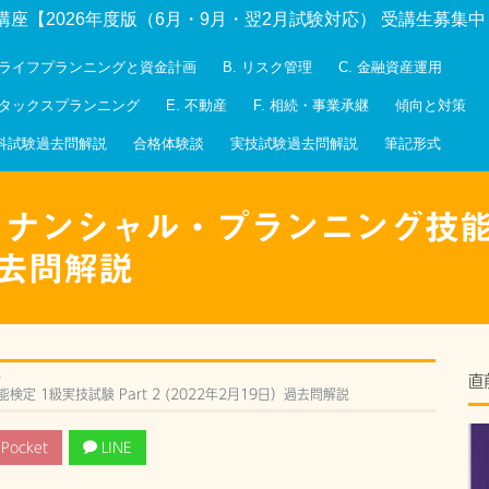
講座【2026年度版（6月・9月・翌2月試験対応） 受講生募集
. ライフプランニングと資金計画
B. リスク管理
C. 金融資産運用
. タックスプランニング
E. 不動産
F. 相続・事業承継
傾向と対策
科試験過去問解説
合格体験談
実技試験過去問解説
筆記形式
ァイナンシャル・プランニング技能検
）過去問解説
~
直
定 1級実技試験 Part 2 (2022年2月19日）過去問解説
Pocket
LINE