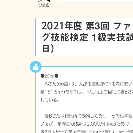
2021年度
第3回 フ
グ技能検定 1級実技試験 P
日）
●設 例●
Aさん(66歳)は、大都市圏近郊のK市内におい
積161.6m²)を所有し、甲土地上の自宅に妻B
している。
妻Bさんは市役所に勤務しており、その給与収入
いるが、預貯金の残高は2,000万円程度であ
妻の1人息子である長男Cさん(33歳)は、東京