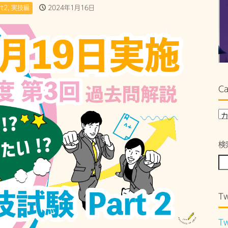
t2
,
実技編
2024年1月16日
Ca
検
Tw
Tw