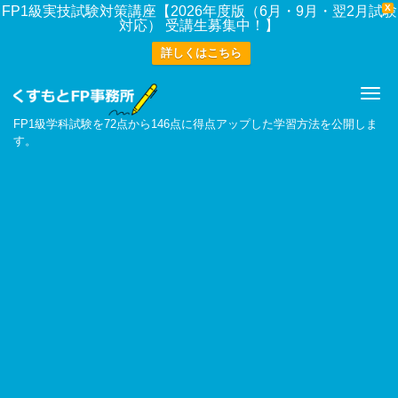
X
FP1級実技試験対策講座【2026年度版（6月・9月・翌2月試験
対応） 受講生募集中！】
詳しくはこちら
Me
FP1級学科試験を72点から146点に得点アップした学習方法を公開しま
す。