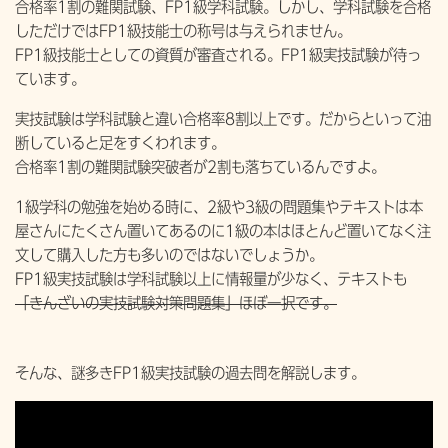
合格率1割の難関試験、FP1級学科試験。しかし、学科試験を合格
しただけではFP1級技能士の称号は与えられません。
FP1級技能士としての資質が審査される。FP1級実技試験が待っ
ています。
実技試験は学科試験と違い合格率8割以上です。だからといって油
断していると足をすくわれます。
合格率1割の難関試験突破者が2割も落ちているんですよ。
1級学科の勉強を始める時に、2級や3級の問題集やテキストは本
屋さんにたくさん置いてあるのに1級の本はほとんど置いてなく注
文して購入した方も多いのではないでしょうか。
FP1級実技試験は学科試験以上に情報量が少なく、テキストも
「きんざいの実技試験対策問題集」ほぼ一択です。
そんな、謎多きFP1級実技試験の過去問を解説します。