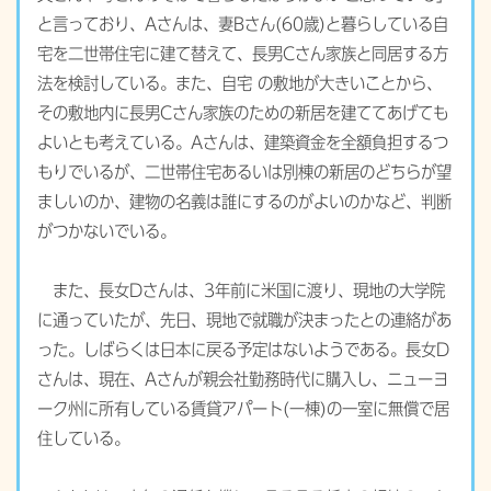
と言っており、Aさんは、妻Bさん(60歳)と暮らしている自
宅を二世帯住宅に建て替えて、長男Cさん家族と同居する方
法を検討している。また、自宅 の敷地が大きいことから、
その敷地内に長男Cさん家族のための新居を建ててあげても
よいとも考えている。Aさんは、建築資金を全額負担するつ
もりでいるが、二世帯住宅あるいは別棟の新居のどちらが望
ましいのか、建物の名義は誰にするのがよいのかなど、判断
がつかないでいる。
また、長女Dさんは、3年前に米国に渡り、現地の大学院
に通っていたが、先日、現地で就職が決まったとの連絡があ
った。しばらくは日本に戻る予定はないようである。長女D
さんは、現在、Aさんが親会社勤務時代に購入し、ニューヨ
ーク州に所有している賃貸アパート(一棟)の一室に無償で居
住している。