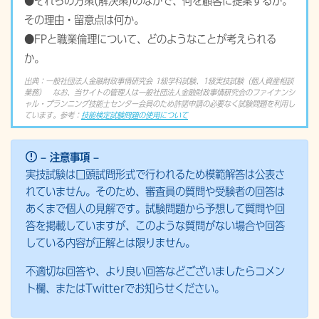
●それらの方策(解決策)のなかで、何を顧客に提案するか。
その理由・留意点は何か。
●FPと職業倫理について、どのようなことが考えられる
か。
出典：一般社団法人金融財政事情研究会 1級学科試験、1級実技試験（個人資産相談
業務） なお、当サイトの管理人は一般社団法人金融財政事情研究会のファイナンシ
ャル・プランニング技能士センター会員のため許諾申請の必要なく試験問題を利用し
ています。参考：
技能検定試験問題の使用について
– 注意事項 –
実技試験は口頭試問形式で行われるため模範解答は公表さ
れていません。そのため、審査員の質問や受験者の回答は
あくまで個人の見解です。試験問題から予想して質問や回
答を掲載していますが、このような質問がない場合や回答
している内容が正解とは限りません。
不適切な回答や、より良い回答などございましたらコメン
ト欄、またはTwitterでお知らせください。