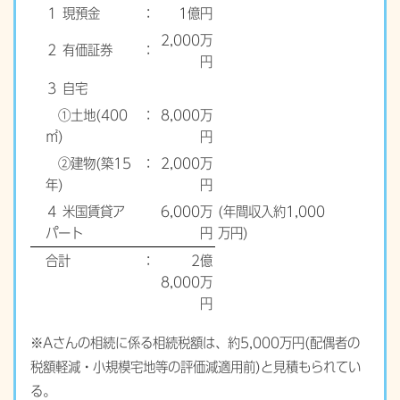
１ 現預金
：
1億円
2,000万
２ 有価証券
：
円
３ 自宅
①土地(400
：
8,000万
㎡)
円
②建物(築15
：
2,000万
年)
円
４ 米国賃貸ア
6,000万
(年間収入約1,000
パート
円
万円)
合計
：
2億
8,000万
円
※Aさんの相続に係る相続税額は、約5,000万円(配偶者の
税額軽減・小規模宅地等の評価減適用前)と見積もられてい
る。