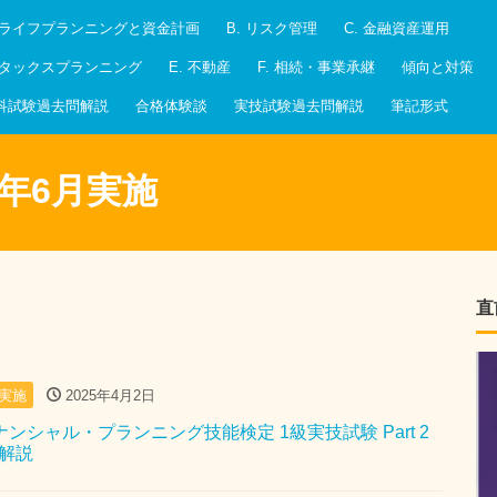
. ライフプランニングと資金計画
B. リスク管理
C. 金融資産運用
. タックスプランニング
E. 不動産
F. 相続・事業承継
傾向と対策
科試験過去問解説
合格体験談
実技試験過去問解説
筆記形式
24年6月実施
直
月実施
2025年4月2日
イナンシャル・プランニング技能検定 1級実技試験 Part 2
問解説