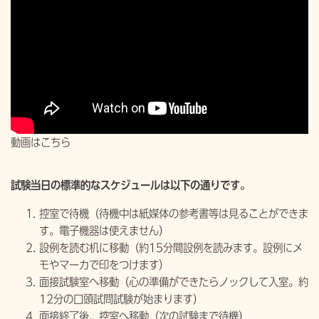
動画はこちら
試験当日の標準的なスケジュールは以下の通りです。
控室で待機（待機中は紙媒体の参考書等は見ることができま
す。電子機器は使えません）
設例を読む机に移動（約15分間設例を読みます。設例にメ
モやマーカで印をつけます）
面接試験室へ移動（心の準備ができたらノックして入室。約
12分の口頭試問試験が始まります）
面接終了後、控室へ移動（次の試験まで待機）