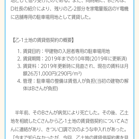
地として借り受けたのである。また、同時期に、Bさんは、
D社長の紹介により、残りの乙-2部分を家電量販店のY電機
に店舗専用の駐車場用地として賃貸した。
【乙-1土地の賃貸借契約の概要】
賃貸目的：甲建物の入居者専用の駐車場用地
賃貸期間：2019年までの10年間(2019年に更新済)
賃貸料：2019年更新時に見直され、現在の賃料は月
額26万1,000円(290円/m²)
管理：駐車場の整備は賃借人が負担(当初の建物の解
体はBさんが負担)
半年前、そのBさんが病気により死亡した。その後、乙土
地を相続したCさんから乙-1土地の賃貸借契約についてAさ
んに連絡があり、きつい口調で次のような申入れがあった。
「今まで知らなかったが、今回、乙土地の賃貸借契約書を見