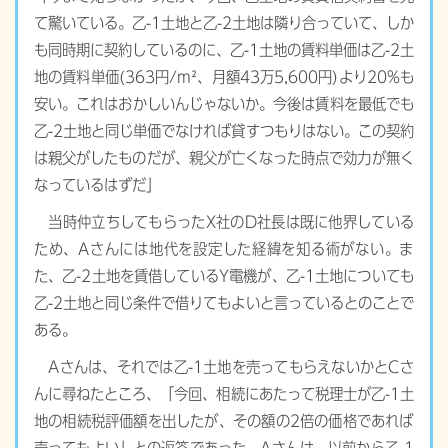
て驚いている。乙-1土地と乙-2土地は隣り合っていて、しか
も同時期に契約しているのに、乙-1土地の賃料単価は乙-2土
地の賃料単価(363円/m²、月額43万5,600円)より20%も
安い。これはおかしいんじゃないか。今後は賃料を最低でも
乙-2土地と同じ単価でなければ貸すつもりはない。この契約
は親父がしたものだが、親父が亡くなった時点で効力が無く
なっているはずだ」
当時仲立ちしてもらったX社のD社長は既に他界している
ため、Aさんには地代を設定した経緯を知る術がない。ま
た、乙-2土地を賃借しているY電機が、乙-1土地についても
乙-2土地と同じ条件で借りてもよいと言っているとのことで
ある。
Aさんは、それでは乙-1土地を売ってもらえないかとCさ
んに尋ねたところ、「今回、相続にあたって税理士が乙-1土
地の相続税評価額を出したが、その額の2倍の価格であれば
売ってもよい」との返答であった。Aさんは、以前から乙-1