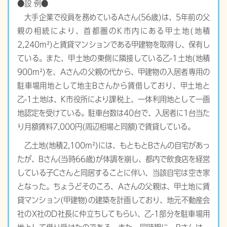
●設 例●
大手企業で役員を務めているAさん(56歳)は、5年前の父
親の相続により、首都圏のK市内にある甲土地(地積
2,240m²)と賃貸マンションである甲建物を取得し、保有し
ている。また、甲土地の東側に隣接している乙-1土地(地積
900m²)を、Aさんの父親の代から、甲建物の入居者専用の
駐車場用地として地主Bさんから賃借しており、甲土地と
乙-1土地は、K市役所により課税上、一体利用地として一画
地認定を受けている。駐車台数は40台で、入居者に1台当た
り月額賃料7,000円(周辺相場と同額)で賃貸している。
乙土地(地積2,100m²)には、もともとBさんの自宅があっ
たが、Bさん(当時66歳)が体調を崩し、都内で飲食店を経営
している子Cさんと同居することに伴い、当該自宅は空き家
となった。ちょうどそのころ、Aさんの父親は、甲土地に賃
貸マンション(甲建物)の建築を計画しており、地元不動産会
社のX社のD社長に仲立ちしてもらい、乙-1部分を駐車場用