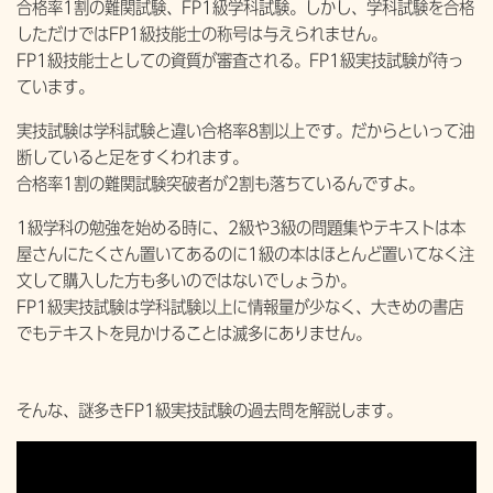
合格率1割の難関試験、FP1級学科試験。しかし、学科試験を合格
しただけではFP1級技能士の称号は与えられません。
FP1級技能士としての資質が審査される。FP1級実技試験が待っ
ています。
実技試験は学科試験と違い合格率8割以上です。だからといって油
断していると足をすくわれます。
合格率1割の難関試験突破者が2割も落ちているんですよ。
1級学科の勉強を始める時に、2級や3級の問題集やテキストは本
屋さんにたくさん置いてあるのに1級の本はほとんど置いてなく注
文して購入した方も多いのではないでしょうか。
FP1級実技試験は学科試験以上に情報量が少なく、大きめの書店
でもテキストを見かけることは滅多にありません。
そんな、謎多きFP1級実技試験の過去問を解説します。