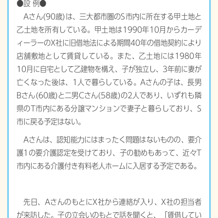
●設 例●
Aさん(90歳)は、三大都市圏のS市内に所在する甲土地と
乙土地を所有している。甲土地は1990年10月からカーデ
ィーラーのX社に旧借地法による期間40年の借地契約により
店舗敷地として賃貸している。また、乙土地には1980年
10月に自宅として乙建物を構え、子が独立し、3年前に妻が
亡くなった後は、1人で暮らしている。Aさんの子は、長男
Bさん(60歳)と二男Cさん(58歳)の2人であり、いずれも隣
県のT市内にある分譲マンションで妻子と暮らしており、S
市に戻る予定はない。
Aさんは、認知能力にはまったく問題はないものの、要介
護1の要介護認定を受けており、子の勧めもあって、近々T
市内にある介護付き有料老人ホームに入居する予定である。
先日、AさんのもとにX社から連絡が入り、X社の担当者
が来訪した。子の立会いのもとで話を聞くと、「賃借してい