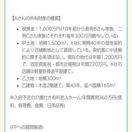
【Aさんの所有財産の概要】
現預金：1,000万円(10年前から長男Bさん家族、二
男Cさん家族にそれぞれ毎年300万円贈与している)
甲土地：地積1,500m²。X社に期間40年の借地契約
により店舗敷地として賃貸している。契約書に中途解
約に関する条項はない。現在の地代は年額1,200万円
で、固定資産税・都市計画税は年間220万円。X社の
店舗は軽量鉄骨造平屋建て。
乙土地：地積300m²
乙建物：木造2階建て、築43年、延べ面積165m²
※入居予定の介護付き有料老人ホーム:年間費用360万円(賃
料、管理費、食費、日用品等)
(FPへの質問事項)