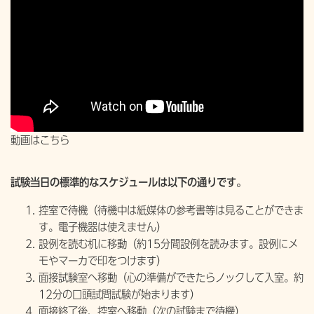
動画はこちら
試験当日の標準的なスケジュールは以下の通りです。
控室で待機（待機中は紙媒体の参考書等は見ることができま
す。電子機器は使えません）
設例を読む机に移動（約15分間設例を読みます。設例にメ
モやマーカで印をつけます）
面接試験室へ移動（心の準備ができたらノックして入室。約
12分の口頭試問試験が始まります）
面接終了後、控室へ移動（次の試験まで待機）