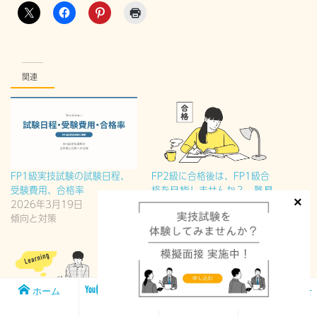
関連
FP1級実技試験の試験日程、
FP2級に合格後は、FP1級合
受験費用、合格率
格を目指しませんか？ 難易
2026年3月19日
度編
傾向と対策
2026年4月17日
傾向と対策
ホーム
メンバー
FP1級実技試
お問い合わせ
シップ
験対策講座