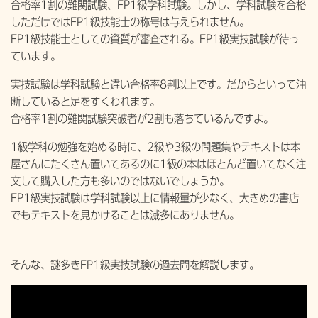
合格率1割の難関試験、FP1級学科試験。しかし、学科試験を合格
しただけではFP1級技能士の称号は与えられません。
FP1級技能士としての資質が審査される。FP1級実技試験が待っ
ています。
実技試験は学科試験と違い合格率8割以上です。だからといって油
断していると足をすくわれます。
合格率1割の難関試験突破者が2割も落ちているんですよ。
1級学科の勉強を始める時に、2級や3級の問題集やテキストは本
屋さんにたくさん置いてあるのに1級の本はほとんど置いてなく注
文して購入した方も多いのではないでしょうか。
FP1級実技試験は学科試験以上に情報量が少なく、大きめの書店
でもテキストを見かけることは滅多にありません。
そんな、謎多きFP1級実技試験の過去問を解説します。