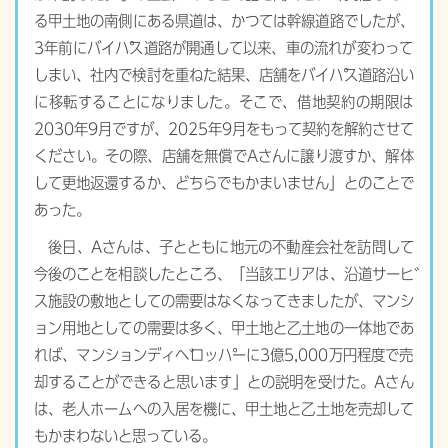
る甲土地の南側にある県道は、かつては幹線道路でしたが、
3年前にバイパス道路が開通して以来、車の流れが変わって
しまい、社内で検討を重ねた結果、店舗をバイパス道路沿い
に移転することになりました。そこで、借地契約の期限は
2030年9月ですが、2025年9月をもって契約を解約させて
ください。その際、店舗を無償でAさんに譲り渡すか、解体
して更地返還するか、どちらでもかまいません」とのことで
あった。
後日、Aさんは、子とともに地元の不動産会社を訪問して
今後のことを相談したところ、「当該エリアは、沿道サービ
ス施設の敷地としての需要はなくなってきましたが、マンシ
ョン用地としての需要は多く、甲土地と乙土地の一体地であ
れば、マンションディベロッパーに3億5,000万円程度で売
却することができると思います」との説明を受けた。Aさん
は、老人ホームへの入居を機に、甲土地と乙土地を売却して
もかまわないと思っている。