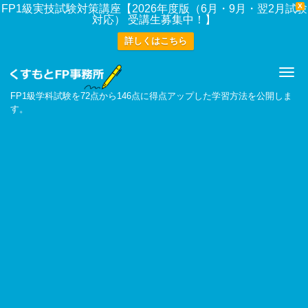
X
FP1級実技試験対策講座【2026年度版（6月・9月・翌2月試験
対応） 受講生募集中！】
詳しくはこちら
Me
FP1級学科試験を72点から146点に得点アップした学習方法を公開しま
す。