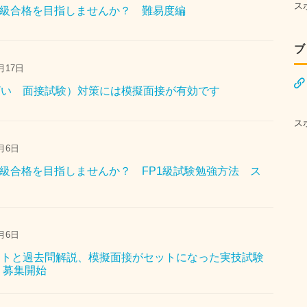
ス
P1級合格を目指しませんか？ 難易度編
ブ
月17日
ざい 面接試験）対策には模擬面接が有効です
ス
月6日
P1級合格を目指しませんか？ FP1級試験勉強方法 ス
月6日
ストと過去問解説、模擬面接がセットになった実技試験
7 募集開始