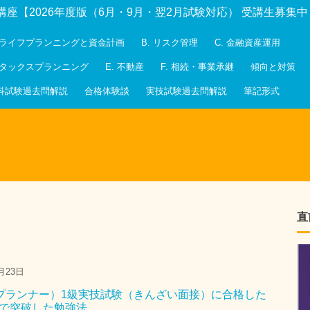
講座【2026年度版（6月・9月・翌2月試験対応） 受講生募集
. ライフプランニングと資金計画
B. リスク管理
C. 金融資産運用
. タックスプランニング
E. 不動産
F. 相続・事業承継
傾向と対策
科試験過去問解説
合格体験談
実技試験過去問解説
筆記形式
直
月23日
プランナー）1級実技試験（きんざい面接）に合格した
点で突破した勉強法