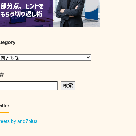
tegory
索
検索
itter
eets by and7plus