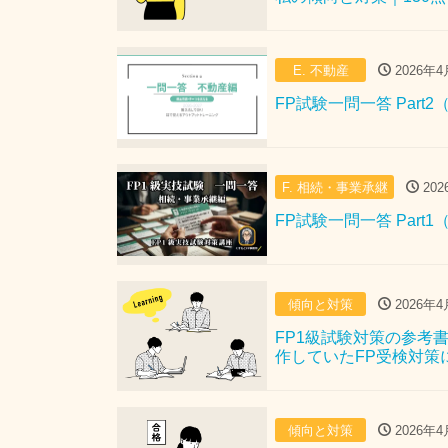
E. 不動産
2026年4
FP試験一問一答 Part
F. 相続・事業承継
202
FP試験一問一答 Part
傾向と対策
2026年4
FP1級試験対策の参考
作していたFP受検対策
傾向と対策
2026年4