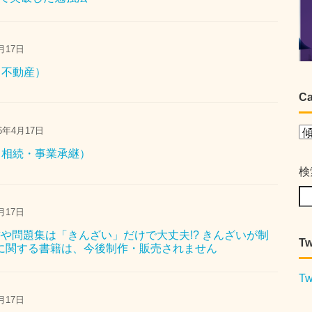
月17日
2（不動産）
Ca
6年4月17日
1（相続・事業承継）
検
月17日
書や問題集は「きんざい」だけで大丈夫!? きんざいが制
Tw
に関する書籍は、今後制作・販売されません
Tw
月17日