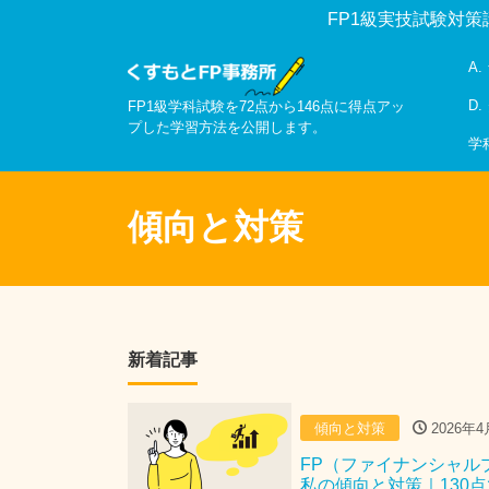
FP1級実技試験対策
A
D
FP1級学科試験を72点から146点に得点アッ
プした学習方法を公開します。
学
傾向と対策
新着記事
傾向と対策
2026年4
FP（ファイナンシャル
私の傾向と対策｜130