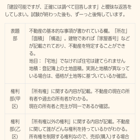
「建設可能ですが、正確には調べて回答します」と曖昧な返答を
してしまい。試験が終わった後も、ずーっと後悔しています。
表題
不動産の基本的な事項が書かれている欄。「所在」
部
「面積」「構造」。建物であれば「家屋番号」など
が記載されており、不動産を特定することができ
る。
地目：「宅地」でなければ住宅は建てられません
地積：登記簿上の土地面積。実測と地積が異なって
いる場合は、価格が土地等に基づいているか確認。
権利
「所有権」に関する内容が記載。不動産の現在の所
部(甲
有者や過去の所有者がわかる。
区)
現在の所有者と売主が同一であるか確認。
権利
「所有権以外の権利」に関する内容が記載。不動産
部(乙
に関して誰がどんな権利を持っているかがわかる。
区)
所有権を制限する権利なので、売却(購入)する場合