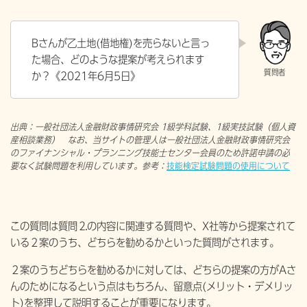
Bさんが乙土地(借地権)を売らないと言っ
た場合、どのような提案が考えられます
か？《
2021年6月5日》
出典：一般社団法人金融財政事情研究会 1級学科試験、1級実技試験（個人資
産相談業務） なお、当サイトの管理人は一般社団法人金融財政事情研究会
のファイナンシャル・プランニング技能士センター会員のため許諾申請の必
要なく試験問題を利用しています。参考：
技能検定試験問題の使用について
この質問は質問⒉の内容に関連する質問や、X社等から提案されて
いる２案のうち、どちらを勧めるかといった質問がされます。
２案のうちどちらを勧めるかに対しては、どちらの提案の方がAさ
んのためになるという点はもちろん、留意点(メリット・デメリッ
ト)を整理して説明することが重要になります。