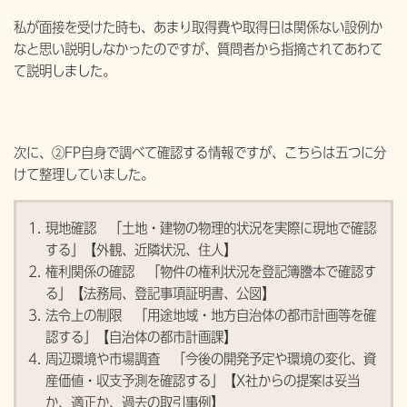
私が面接を受けた時も、あまり取得費や取得日は関係ない設例か
なと思い説明しなかったのですが、質問者から指摘されてあわて
て説明しました。
次に、②FP自身で調べて確認する情報ですが、こちらは五つに分
けて整理していました。
現地確認 「土地・建物の物理的状況を実際に現地で確認
する」【外観、近隣状況、住人】
権利関係の確認 「物件の権利状況を登記簿謄本で確認す
る」【法務局、登記事項証明書、公図】
法令上の制限 「用途地域・地方自治体の都市計画等を確
認する」【自治体の都市計画課】
周辺環境や市場調査 「今後の開発予定や環境の変化、資
産価値・収支予測を確認する」【X社からの提案は妥当
か、適正か、過去の取引事例】