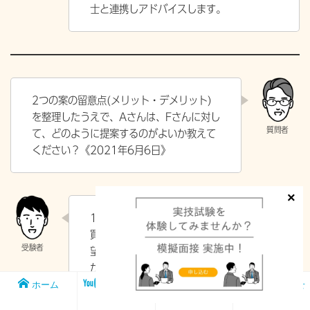
士と連携しアドバイスします。
2つの案の留意点(メリット・デメリット)
を整理したうえで、Aさんは、Fさんに対し
て、どのように提案するのがよいか教えて
ください？《
2021年6月6日》
1案のAさんが乙建物を総額4,000万円で
買い取る場合の留意点ですが、Fさんは希
望している4,000万円の資金が工面できる
が、所得税や贈与税が課税されます。
Aさんには課税されませんが、Aさんの乙
ホーム
メンバー
FP1級実技試
お問い合わせ
シップ
験対策講座
建物の取得費は2,000万円となります。