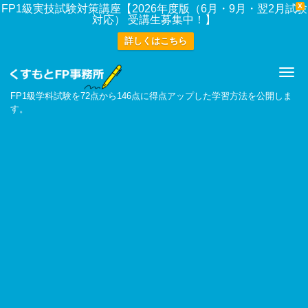
X
FP1級実技試験対策講座【2026年度版（6月・9月・翌2月試験
対応） 受講生募集中！】
詳しくはこちら
Me
FP1級学科試験を72点から146点に得点アップした学習方法を公開しま
す。