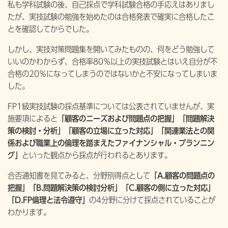
私も学科試験の後、自己採点で学科試験合格の手応えはありまし
たが、実技試験の勉強を始めたのは合格発表で確実に合格したこ
とを確認してからでした。
しかし、実技対策問題集を開いてみたものの、何をどう勉強して
いいのかわからず、合格率80％以上の実技試験とはいえ自分が不
合格の20％になってしまうのではないかと不安になってしまいま
した。
FP1級実技試験の採点基準については公表されていませんが、実
施要項によると
「顧客のニーズおよび問題点の把握」
「問題解決
策の検討・分析」「顧客の立場に立った対応」
「関連業法との関
係および職業上の倫理を踏まえたファイナンシャル・プランニン
グ」
といった観点から採点が行われるとあります。
合否通知書を見てみると、分野別得点として
「A.顧客の問題点の
把握」「B.問題解決策の検討分析」「C.顧客の側に立った対応」
「D.FP倫理と法令遵守」
の4分野に分けて採点されていることが
わかります。