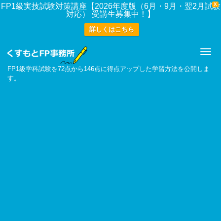
X
FP1級実技試験対策講座【2026年度版（6月・9月・翌2月試験
対応） 受講生募集中！】
詳しくはこちら
Me
FP1級学科試験を72点から146点に得点アップした学習方法を公開しま
す。