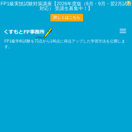
X
FP1級実技試験対策講座【2026年度版（6月・9月・翌2月試験
対応） 受講生募集中！】
詳しくはこちら
Me
FP1級学科試験を72点から146点に得点アップした学習方法を公開しま
す。