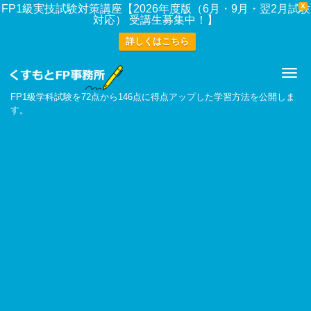
X
FP1級実技試験対策講座【2026年度版（6月・9月・翌2月試験
対応） 受講生募集中！】
詳しくはこちら
Me
FP1級学科試験を72点から146点に得点アップした学習方法を公開しま
す。