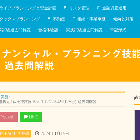
. ライフプランニングと資金計画
B. リスク管理
C. 金融資産運用
. タックスプランニング
E. 不動産
F. 相続・事業承継
傾向と対策
科試験過去問解説
合格体験談
実技試験過去問解説
筆記形式
ファイナンシャル・プランニング技
5日) 過去問解説
月実施~
直
定1級実技試験 Part1 (2022年9月25日) 過去問解説
Pocket
LINE
回 Part1
,
実技編
2024年1月15日