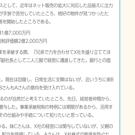
スとして、近年はネット販売の拡大に対応した品揃えに注力
が手狭で苦労していたところ、格好の物件が見つかったた
務を開始したところである。
1億7,000万円
評価額2億2,000万円
事業を承継する際、「兄弟で力を合わせてX社を盛り立ててほ
が副社長として二人三脚で経営に邁進してきた。銀行との面
。現在は回復し、日常生活に支障はないが、近いうちに弟B
BさんもAさんの意向を受け入れている。
るのが自然だと考えていたところ、先日、経営者仲間から、
贈与した。事業承継税制の特例には期限があるから、活用す
その仕組みや手続について知りたいと思っている。
いる。妹Cさんは、X社の経営には関与していないが、父親の
、配当を受領している。Aさんは、X社株式の散逸を防ぐた