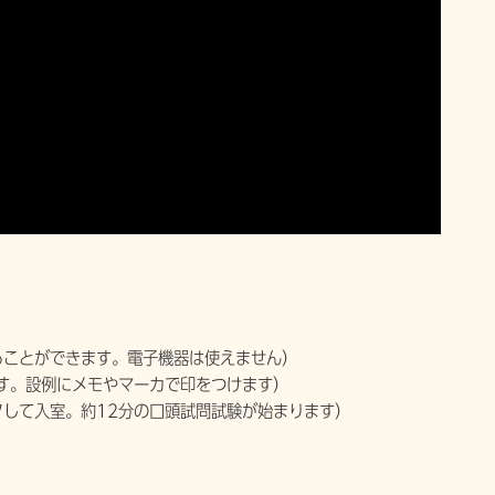
。
ることができます。電子機器は使えません）
す。設例にメモやマーカで印をつけます）
して入室。約12分の口頭試問試験が始まります）
）