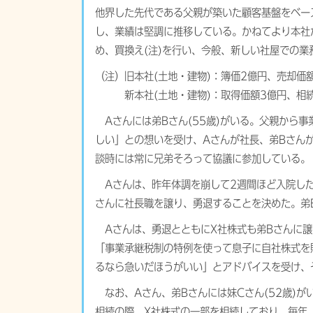
他界した先代である父親が築いた顧客基盤をベー
し、業績は堅調に推移している。かねてより本社
め、買換え(注)を行い、今般、新しい社屋での業
（注）旧本社(土地・建物)：簿価2億円、売却価額
新本社(土地・建物)：取得価額3億円、相続税
Aさんには弟Bさん(55歳)がいる。父親から
しい」との想いを受け、Aさんが社長、弟Bさん
談時には常に兄弟そろって協議に参加している。
Aさんは、昨年体調を崩して2週間ほど入院した
さんに社長職を譲り、勇退することを決めた。弟
Aさんは、勇退とともにX社株式も弟Bさんに譲
「事業承継税制の特例を使って息子に自社株式を
るなら急いだほうがいい」とアドバイスを受け、
なお、Aさん、弟Bさんには妹Cさん(52歳)が
相続の際、X社株式の一部を相続しており、毎年