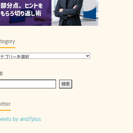
tegory
索
検索
itter
eets by and7plus