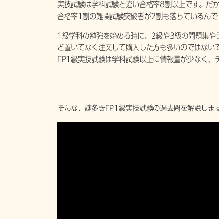
実技試験は学科試験と違い合格率8割以上です。だ
合格率1割の難関試験突破者が2割も落ちているんで
1級学科の勉強を始める時に、2級や3級の問題集や
ど置いてなく注文して購入した方も多いのではない
FP1級実技試験は学科試験以上に情報量が少なく、
そんな、謎多きFP1級実技試験の過去問を解説しま