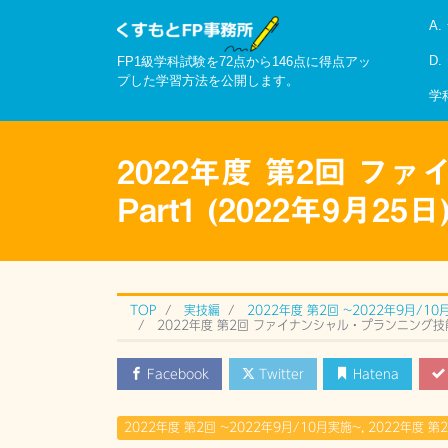
A
D
FP1級学科試験を72点から146点に得点アッ
プした学習方法を公開します。
学
2022年度 第2回 
Part1 (2022年9月2
TOP
実技編
2022年度 第2回 ~2022年9月/10
2022年度 第2回 ファイナンシャル・プランニング技能検
Facebook
Twitter
Hatena
2022年度 第2回 ~2022年9月/10月実施~
,
2022年度 第2