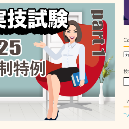
Ca
検
Tw
Tw