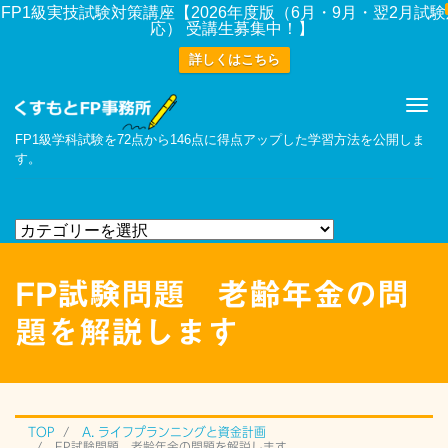
FP1級実技試験対策講座【2026年度版（6月・9月・翌2月試
応） 受講生募集中！】
詳しくはこちら
Me
FP1級学科試験を72点から146点に得点アップした学習方法を公開しま
す。
FP試験問題 老齢年金の問
題を解説します
TOP
A. ライフプランニングと資金計画
FP試験問題 老齢年金の問題を解説します