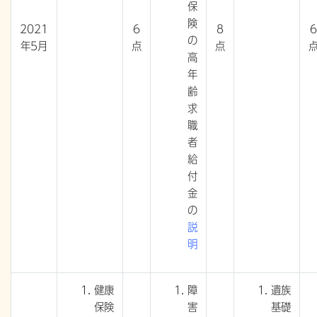
保
険
2021
6
8
6
の
年5月
点
点
高
年
齢
求
職
者
給
付
金
の
説
明
健康
障
遺族
保険
害
基礎