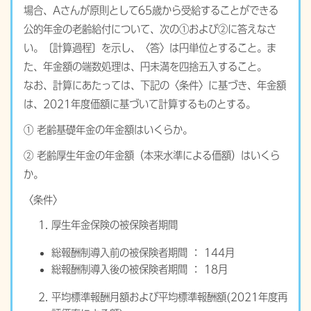
場合、Aさんが原則として65歳から受給することができる
公的年金の老齢給付について、次の①および②に答えなさ
い。〔計算過程〕を示し、〈答〉は円単位とすること。ま
た、年金額の端数処理は、円未満を四捨五入すること。
なお、計算にあたっては、下記の〈条件〉に基づき、年金額
は、2021年度価額に基づいて計算するものとする。
① 老齢基礎年金の年金額はいくらか。
② 老齢厚生年金の年金額（本来水準による価額）はいくら
か。
〈条件〉
厚生年金保険の被保険者期間
総報酬制導入前の被保険者期間 ： 144月
総報酬制導入後の被保険者期間 ： 18月
平均標準報酬月額および平均標準報酬額(2021年度再