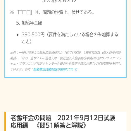
加入可能年数×12
※「□□□」は、問題の性質上、伏せてある。
加給年金額
390,500円（要件を満たしている場合のみ加算する
こと）
出典：一般社団法人金融財政事情研究会 1級学科試験、1級実技試験（個人資産相談
業務） なお、当サイトの管理人は一般社団法人金融財政事情研究会のファイナンシ
ャル・プランニング技能士センター会員のため許諾申請の必要なく試験問題を利用し
ています。参考：
技能検定試験問題の使用について
老齢年金の問題 2021年9月12日試験
応用編 《問51解答と解説》