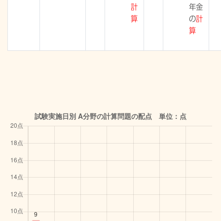
計
年金
算
の
計
算