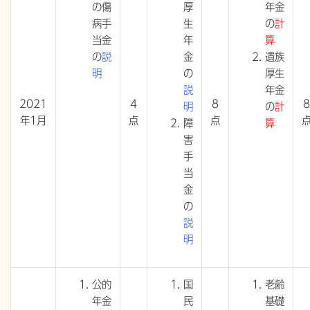
の傷
厚
年金
病手
生
の
計
当金
年
算
の
説
金
遺族
明
の
厚生
説
年金
2021
4
8
8
明
の
計
年1月
点
点
障
算
害
手
当
金
の
説
明
公的
国
老齢
年金
民
基礎