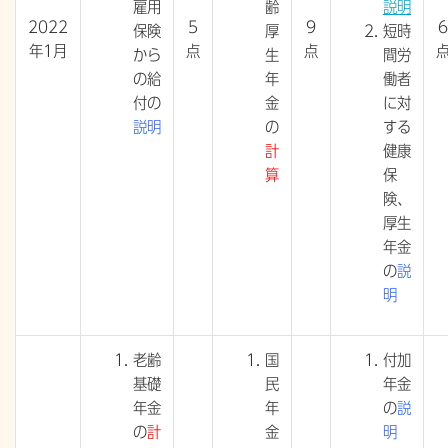
雇用
齢
説明
2022
5
9
6
保険
厚
短時
年1月
点
点
から
生
間労
の給
年
働者
付の
金
に対
説明
の
する
計
健康
算
保
険、
厚生
年金
の
説
明
老齢
国
付加
基礎
民
年金
年金
年
の
説
の
計
金
明