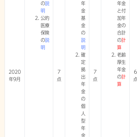
の
説
年
年金
明
金
と付
公的
基
加年
医療
金
金の
保険
の
合計
の
説
説
の
計
明
明
算
確
老齢
定
厚生
拠
年金
2020
7
7
6
出
の
計
年9月
点
点
年
算
金
の
個
人
型
年
金