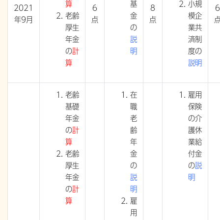
算
基
小規
2021
6
8
6
老齢
金
模企
年9月
点
点
厚生
の
業共
年金
説
済制
の
計
明
度の
算
説明
老齢
在
雇用
基礎
職
保険
年金
老
の介
の
計
齢
護休
算
年
業給
老齢
金
付金
厚生
の
の
説
年金
説
明
の
計
明
算
雇
用