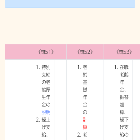
《問51》
《問52》
《問53》
特別
老
在職
支給
齢
老齢
の老
基
年
齢厚
礎
金、
生年
年
振替
金の
金
加
説明
の
算、
繰上
計
繰下
げ支
算
げ支
給、
老
給の