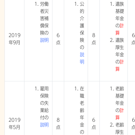
労働
公
遺族
者災
的
基礎
害補
介
年金
償保
護
の
計
険の
保
算
2019
6
8
6
説明
険
遺族
年9月
点
点
の
厚生
説
年金
明
の
計
算
雇用
在
老齢
保険
職
基礎
の失
老
年金
業給
齢
の
計
付の
年
算
2019
8
6
6
説明
金
老齢
年5月
点
点
の
厚生