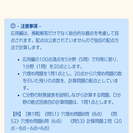
– 注意事項 –
応用編は、模範解答だけでなく総合的な観点を考慮して採
点されます。配点は公表されていませんので独自の配点方
法で計算します。
応用編の100点満点を5分野（5問）で均等に割り、
1分野（1問）を20点とします。
穴埋め問題を1問1点とし、20点から穴埋め問題の数
を引いた残りの点数を、計算問題の配点としていま
す。
C分野の財務諸表を説明しながら計算する問題、D分
野の略式別表四の計算問題は、1問1点とします。
【例】［第1問］《問51》穴埋め問題8問（8点） 《問
52》穴埋め問題6問（6点） 《問53》計算問題２問（20
点−8点−6点=6点）