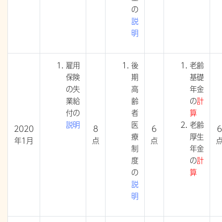
の
説
明
雇用
後
老齢
保険
期
基礎
の失
高
年金
業給
齢
の
計
付の
者
算
説明
医
老齢
2020
8
6
6
療
厚生
年1月
点
点
制
年金
度
の
計
の
算
説
明