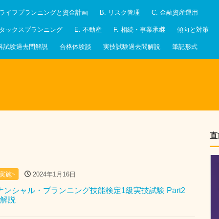
. ライフプランニングと資金計画
B. リスク管理
C. 金融資産運用
. タックスプランニング
E. 不動産
F. 相続・事業承継
傾向と対策
科試験過去問解説
合格体験談
実技試験過去問解説
筆記形式
直
月実施~
2024年1月16日
イナンシャル・プランニング技能検定1級実技試験 Part2
問解説