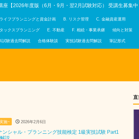
講座【2026年度版（6月・9月・翌2月試験対応） 受講生募集
. ライフプランニングと資金計画
B. リスク管理
C. 金融資産運用
. タックスプランニング
E. 不動産
F. 相続・事業承継
傾向と対策
科試験過去問解説
合格体験談
実技試験過去問解説
筆記形式
直
月実施~
2026年2月6日
イナンシャル・プランニング技能検定 1級実技試験 Part1
問解説