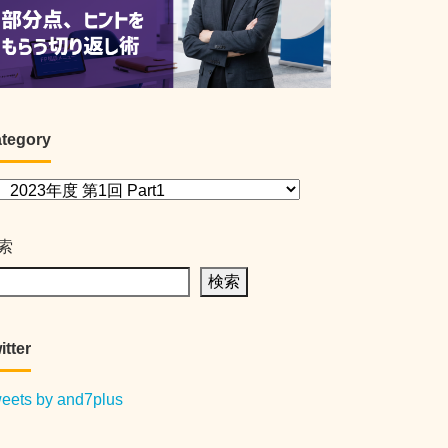
tegory
索
検索
itter
eets by and7plus