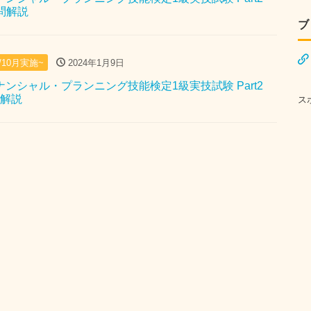
去問解説
ブ
月/10月実施~
2024年1月9日
イナンシャル・プランニング技能検定1級実技試験 Part2
問解説
ス