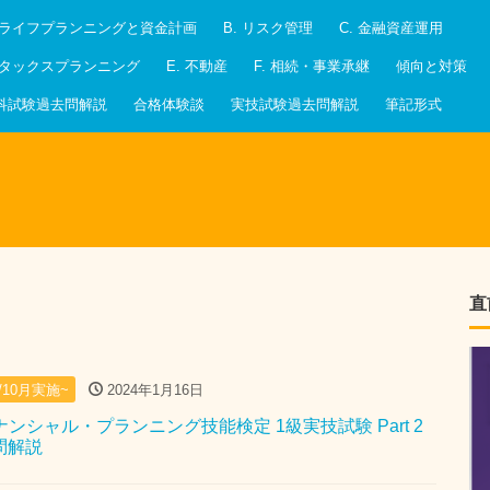
. ライフプランニングと資金計画
B. リスク管理
C. 金融資産運用
. タックスプランニング
E. 不動産
F. 相続・事業承継
傾向と対策
科試験過去問解説
合格体験談
実技試験過去問解説
筆記形式
直
月/10月実施~
2024年1月16日
イナンシャル・プランニング技能検定 1級実技試験 Part 2
去問解説