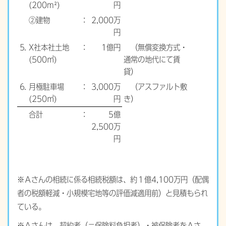
(200m²)
円
②建物
：
2,000万
円
⒌
X社本社土地
：
1億円
（無償変換方式・
(500㎡)
通常の地代にて賃
貸
）
⒍
月極駐車場
：
3,000万
（アスファルト敷
(250㎡)
円
き
）
合計
：
5億
2,500万
円
※Ａさんの相続に係る相続税額は、約１億4,100万円（配偶
者の税額軽減・小規模宅地等の評価減適用前）と見積もられ
ている。
※Ａさんは、契約者（＝保険料負担者）・被保険者をＡさ