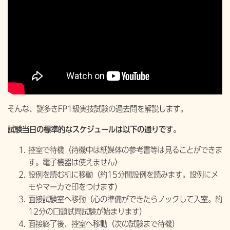
そんな、謎多きFP1級実技試験の過去問を解説します。
試験当日の標準的なスケジュールは以下の通りです。
控室で待機（待機中は紙媒体の参考書等は見ることができま
す。電子機器は使えません）
設例を読む机に移動（約15分間設例を読みます。設例にメ
モやマーカで印をつけます）
面接試験室へ移動（心の準備ができたらノックして入室。約
12分の口頭試問試験が始まります）
面接終了後、控室へ移動（次の試験まで待機）