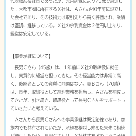
代表取締役社長であったが、先月病気により70歳で急逝し
た。大都市圏に所在するＸ社は、Ａさんが40年前に設立し
た会社であり、その技術力は取引先から高く評価され、業績
は堅調に推移している。Ｘ社の余剰資金は２億円以上あり、
経営は安定している。
【事業承継について】
長男Ｃさん（45歳）は、１年前にＸ社の取締役に就任
し、実質的に経営を担ってきた。その経営能力は非常に高
く、後継者としての資質に問題はない。妻Ｂさん（70歳）
は、長年、取締役として経理業務を担当し、Ａさんを補佐し
てきたが、引き続き、取締役として長男Ｃさんをサポートし
ていきたいと考えている。
Ａさんから長男Ｃさんへの事業承継は既定路線であり、家
族内でも共有されていたが、承継を検討し始めた矢先に相続
が発生したため、長男Ｃさんは、Ｘ社株式をどのように承継