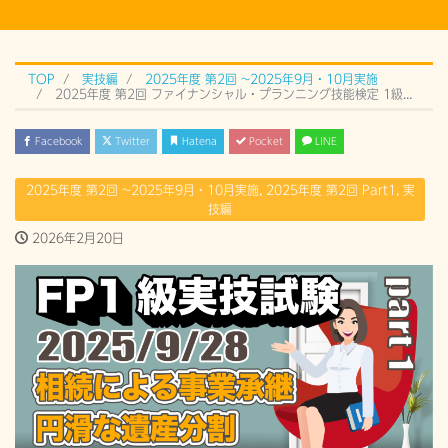
TOP
実技編
2025年度 第2回 ~2025年9月・10月実施
2025年度 第2回 ファイナンシャル・プランニング技能検定 1級実技試験 Part 1 (2025年9月28日）過去問解説
Facebook
Twitter
Hatena
Pocket
LINE
2025年度 第2回 ~2025年9月・10月実施
,
2025年度 第2回 Part1
,
実
技編
2026年2月20日