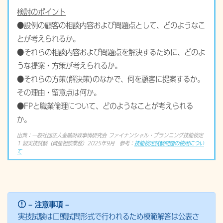
検討のポイント
●設例の顧客の相談内容および問題点として、どのようなこ
とが考えられるか。
●それらの相談内容および問題点を解決するために、どのよ
うな提案・方策が考えられるか。
●それらの方策(解決策)のなかで、何を顧客に提案するか。
その理由・留意点は何か。
●FPと職業倫理について、どのようなことが考えられる
か。
出典：一般社団法人金融財政事情研究会 ファイナンシャル・プランニング技能検定
1 級実技試験（資産相談業務）2025年9月 参考：
技能検定試験問題の使用につい
て
– 注意事項 –
実技試験は口頭試問形式で行われるため模範解答は公表さ