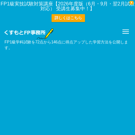
X
FP1級実技試験対策講座【2026年度版（6月・9月・翌2月試験
対応） 受講生募集中！】
詳しくはこちら
Me
FP1級学科試験を72点から146点に得点アップした学習方法を公開しま
す。