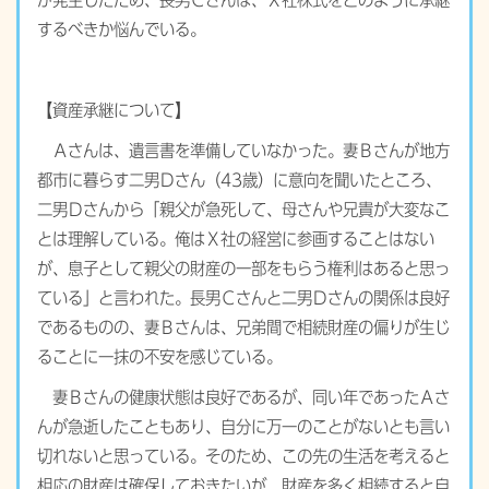
するべきか悩んでいる。
【資産承継について】
Ａさんは、遺言書を準備していなかった。妻Ｂさんが地方
都市に暮らす二男Ｄさん（43歳）に意向を聞いたところ、
二男Ｄさんから「親父が急死して、母さんや兄貴が大変なこ
とは理解している。俺はＸ社の経営に参画することはない
が、息子として親父の財産の一部をもらう権利はあると思っ
ている」と言われた。長男Ｃさんと二男Ｄさんの関係は良好
であるものの、妻Ｂさんは、兄弟間で相続財産の偏りが生じ
ることに一抹の不安を感じている。
妻Ｂさんの健康状態は良好であるが、同い年であったＡさ
んが急逝したこともあり、自分に万一のことがないとも言い
切れないと思っている。そのため、この先の生活を考えると
相応の財産は確保しておきたいが、財産を多く相続すると自