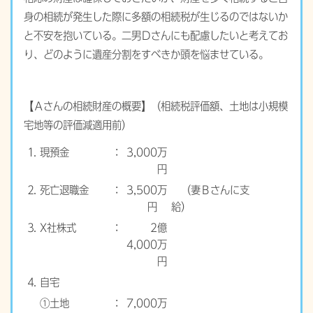
身の相続が発生した際に多額の相続税が生じるのではないか
と不安を抱いている。二男Ｄさんにも配慮したいと考えてお
り、どのように遺産分割をすべきか頭を悩ませている。
【Ａさんの相続財産の概要】（相続税評価額、土地は小規模
宅地等の評価減適用前）
⒈
現預金
：
3,000万
円
⒉
死亡退職金
：
3,500万
（妻Ｂさんに支
円
給
）
⒊
X社株式
：
2億
4,000万
円
⒋
自宅
①土地
：
7,000万