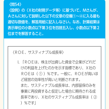
《問54》
《設例》の〈Ｘ社の財務データ等〉に基づいて、Ｍさんが、
Ａさんに対して説明した以下の文章の空欄①～④に入る最も
適切な数値を、解答用紙に記入しなさい。なお、計算結果は
表示単位の小数点以下第３位を四捨五入し、小数点以下第２
位までを解答すること。
〈ＲＯＥ、サスティナブル成長率〉
「ＲＯＥは、株主が出資した資金で企業がどれだ
けの利益を上げたのかを示す指標であり、Ｘ社の
ＲＯＥは（ ① ）％です。一般に、ＲＯＥが高いほ
ど経営の効率性が高いと判断されます。
また、サスティナブル成長率は、内部留保のみを
事業に再投資すると仮定した場合に期待される成
長率であり、Ｘ社のサスティナブル成長率は（ ②
）％です」