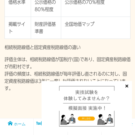
価格水準
公示価格の
公示価格の70％程度
80％程度
掲載サイ
財産評価基
全国地価マップ
ト
準書
相続税路線価と固定資産税路線価の違い
評価主体は、相続税路線価が国税庁(国)であり、固定資産税路線価
が市町村です。
評価の頻度は、相続税路線価が毎年評価し直されるのに対し、固
定資産税路線価は3年に一度しか評価されないことになっていま
す。
ホーム
メンバー
FP1級実技試
お問い合わせ
シップ
験対策講座
FP1級実技試験の難しさは「自分の言葉で相手に伝える」ことだ