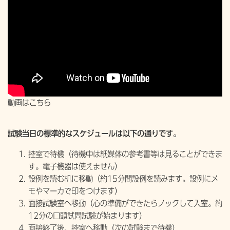
動画はこちら
試験当日の標準的なスケジュールは以下の通りです。
控室で待機（待機中は紙媒体の参考書等は見ることができま
す。電子機器は使えません）
設例を読む机に移動（約15分間設例を読みます。設例にメ
モやマーカで印をつけます）
面接試験室へ移動（心の準備ができたらノックして入室。約
12分の口頭試問試験が始まります）
面接終了後、控室へ移動（次の試験まで待機）