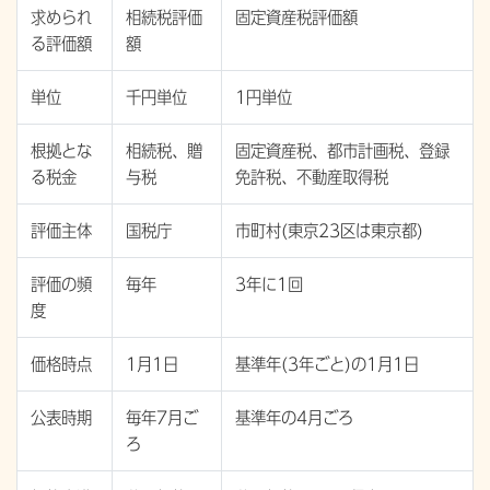
求められ
相続税評価
固定資産税評価額
る評価額
額
単位
千円単位
1円単位
根拠とな
相続税、贈
固定資産税、都市計画税、登録
る税金
与税
免許税、不動産取得税
評価主体
国税庁
市町村(東京23区は東京都)
評価の頻
毎年
3年に1回
度
価格時点
1月1日
基準年(3年ごと)の1月1日
公表時期
毎年7月ご
基準年の4月ごろ
ろ