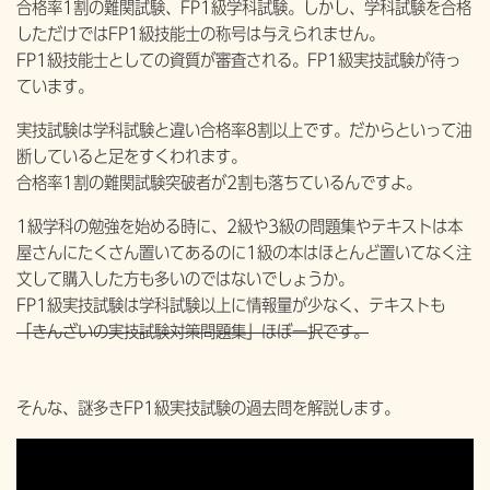
合格率1割の難関試験、FP1級学科試験。しかし、学科試験を合格
しただけではFP1級技能士の称号は与えられません。
FP1級技能士としての資質が審査される。FP1級実技試験が待っ
ています。
実技試験は学科試験と違い合格率8割以上です。だからといって油
断していると足をすくわれます。
合格率1割の難関試験突破者が2割も落ちているんですよ。
1級学科の勉強を始める時に、2級や3級の問題集やテキストは本
屋さんにたくさん置いてあるのに1級の本はほとんど置いてなく注
文して購入した方も多いのではないでしょうか。
FP1級実技試験は学科試験以上に情報量が少なく、テキストも
「きんざいの実技試験対策問題集」ほぼ一択です。
そんな、謎多きFP1級実技試験の過去問を解説します。