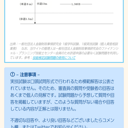
出典：一般社団法人金融財政事情研究会 1級学科試験、1級実技試験（個人資産相談
業務） なお、当サイトの管理人は一般社団法人金融財政事情研究会のファイナンシ
ャル・プランニング技能士センター会員のため許諾申請の必要なく試験問題を利用し
ています。参考：
技能検定試験問題の使用について
– 注意事項 –
実技試験は口頭試問形式で行われるため模範解答は公表さ
れていません。そのため、審査員の質問や受験者の回答は
あくまで個人の見解です。試験問題から予想して質問や回
答を掲載していますが、このような質問がない場合や回答
している内容が正解とは限りません。
不適切な回答や、より良い回答などございましたらコメン
ト欄、またはTwitterでお知らせください。