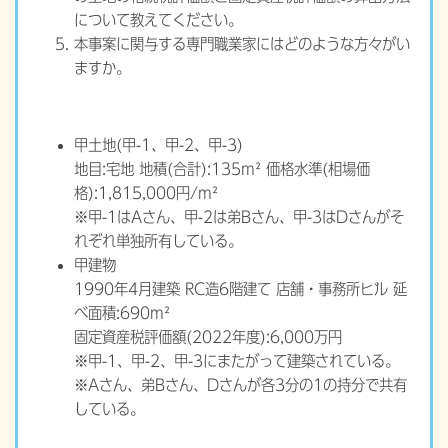
について教えてください。
本事案に関与する専門職業家にはどのような方々がい
ますか。
甲土地(甲-1、甲-2、甲-3)
地目:宅地 地積(合計):135m² 価格水準(相場価
格):1,815,000円/m²
※甲-1はAさん、甲-2は弟Bさん、甲-3はDさんがそ
れぞれ単独所有している。
甲建物
1990年4月建築 RC造6階建て 店舗・事務所ビル 延
べ面積:690m²
固定資産税評価額(2022年度):6,000万円
※甲-1、甲-2、甲-3にまたがって建築されている。
※Aさん、弟Bさん、Dさんが各3分の1の持分で共有
している。