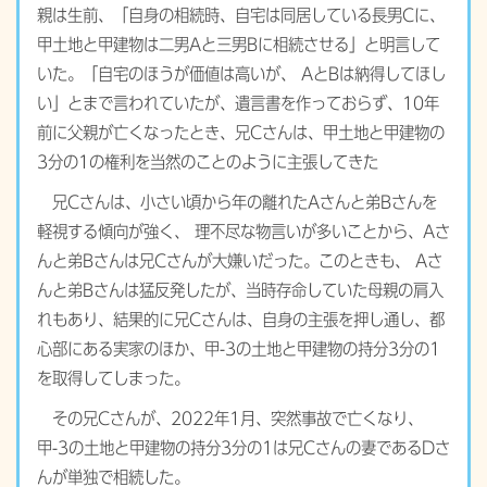
親は生前、「自身の相続時、自宅は同居している長男Cに、
甲土地と甲建物は二男Aと三男Bに相続させる」と明言して
いた。「自宅のほうが価値は高いが、 AとBは納得してほし
い」とまで言われていたが、遺言書を作っておらず、10年
前に父親が亡くなったとき、兄Cさんは、甲土地と甲建物の
3分の1の権利を当然のことのように主張してきた
兄Cさんは、小さい頃から年の離れたAさんと弟Bさんを
軽視する傾向が強く、 理不尽な物言いが多いことから、Aさ
んと弟Bさんは兄Cさんが大嫌いだった。このときも、 Aさ
んと弟Bさんは猛反発したが、当時存命していた母親の肩入
れもあり、結果的に兄Cさんは、自身の主張を押し通し、都
心部にある実家のほか、甲-3の土地と甲建物の持分3分の1
を取得してしまった。
その兄Cさんが、2022年1月、突然事故で亡くなり、
甲-3の土地と甲建物の持分3分の1は兄Cさんの妻であるDさ
んが単独で相続した。