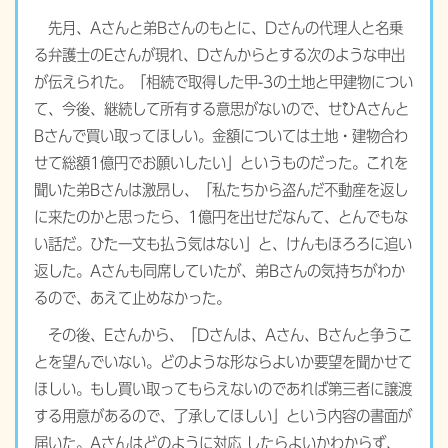
先月、Aさんと弟Bさんのもとに、Dさんの代理人と名乗
る弁護士のEさんが現れ、Dさんからとする次のような申出
が伝えられた。「相続で取得した甲-3の土地と甲建物につい
て、今後、継続して所有する意思がないので、ぜひAさんと
Bさんで買い取ってほしい。金額については土地・建物合わ
せて総額1億円でお願いしたい」というものだった。これを
聞いた弟Bさんは激昂し、「私たちから盗んだ不動産を返し
に来たのかと思ったら、1億円を出せだなんて、とんでもな
い話だ。びた一文も払う気はない」と、けんもほろろに追い
返した。Aさんも同席していたが、弟Bさんの気持ちがわか
るので、あえて止めなかった。
その後、Eさんから、「Dさんは、Aさん、Bさんと争うこ
とを望んでいない。どのような形ならよいか要望を聞かせて
ほしい。もし買い取ってもらえないのであれば第三者に譲渡
する用意があるので、了承してほしい」という内容の書面が
届いた。Aさんはどのように対応 したらよいかわからず、