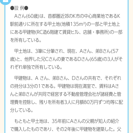
●設 例●
Aさん(60歳)は、首都圏近郊のK市の中心商業地であるK
駅前通りに所在する甲土地(地積135m²)の一部と甲土地上
にある甲建物(RC造6階建て賃貸ビル、店舗・事務所)の一部
を所有している。
甲土地は、3筆に分筆され、現在、Aさん、弟Bさん(57
歳)と、他界した兄Cさんの妻であるDさん(65歳)の3人がそ
れぞれ単独で所有している。
甲建物は、A さん、弟Bさん、Dさんの共有で、それぞれ
の持分は3分の1である。甲建物は現在満室で、賃料はAさ
んと弟Bさんが共同で経営する不動産管理会社が諸経費と管
理費を控除し、残りを所有者3人に月額80万円ずつ均等に配
分している。
もともと甲土地は、35年前にAさんの父親が知人の紹介
で購入したものであり、その2年後に甲建物を建築した。父