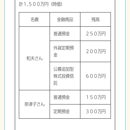
計１,５００万円（時価）
名義
金融商品
残高
普通預金
２５０万円
外貨定期預
２００万円
金
和夫さん
公募追加型
株式投資信
６００万円
託
普通預金
１５０万円
奈津子さん
定期預金
３００万円