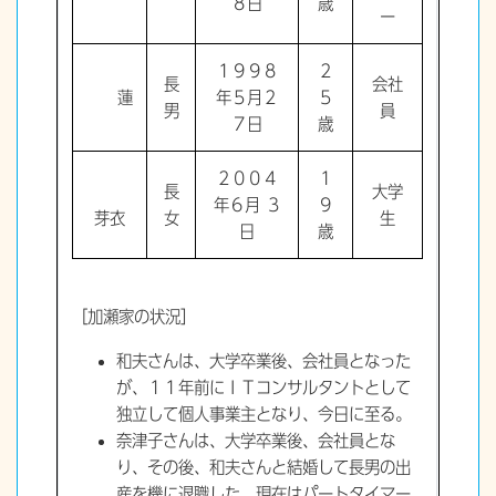
８日
歳
ー
１９９８
２
長
会社
蓮
年５月２
５
男
員
７日
歳
２００４
１
長
大学
年６月 ３
９
芽衣
女
生
日
歳
［加瀬家の状況］
和夫さんは、大学卒業後、会社員となった
が、１１年前にＩＴコンサルタントとして
独立して個人事業主となり、今日に至る。
奈津子さんは、大学卒業後、会社員とな
り、その後、和夫さんと結婚して長男の出
産を機に退職した。現在はパートタイマー