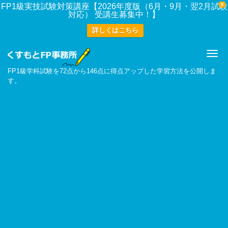
X
FP1級実技試験対策講座【2026年度版（6月・9月・翌2月試験
対応） 受講生募集中！】
詳しくはこちら
Me
FP1級学科試験を72点から146点に得点アップした学習方法を公開しま
す。