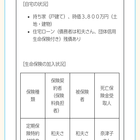
［自宅の状況］
持ち家（戸建て）、時価３,８００万円（土
地・建物）
住宅ローン（債務者は和夫さん、団体信用
生命保険付き）残債あり
［生命保険の加入状況］
保険契
約者
死亡保
保険種
被保険
（保険
険金受
類
者
料負担
取人
者）
定期保
険特約
和夫さ
和夫さ
奈津子