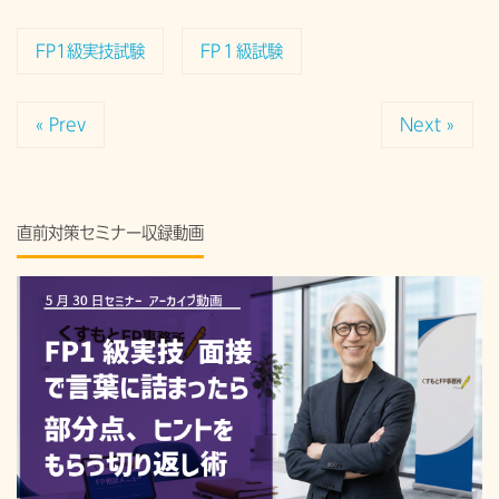
FP1級実技試験
FP１級試験
« Prev
Next »
直前対策セミナー収録動画