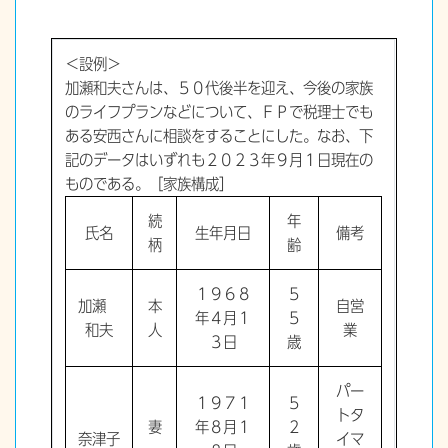
＜設例＞
加瀬和夫さんは、５０代後半を迎え、今後の家族
のライフプランなどについて、ＦＰで税理士でも
ある安西さんに相談をすることにした。なお、下
記のデータはいずれも２０２３年９月１日現在の
ものである。［家族構成］
続
年
氏名
生年月日
備考
柄
齢
１９６８
５
加瀬
本
自営
年４月１
５
和夫
人
業
３日
歳
パー
１９７１
５
トタ
妻
年８月１
２
奈津子
イマ