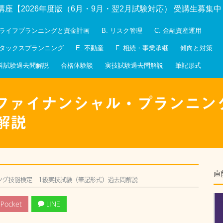
講座【2026年度版（6月・9月・翌2月試験対応） 受講生募集
. ライフプランニングと資金計画
B. リスク管理
C. 金融資産運用
. タックスプランニング
E. 不動産
F. 相続・事業承継
傾向と対策
科試験過去問解説
合格体験談
実技試験過去問解説
筆記形式
施 ファイナンシャル・プランニ
解説
直
ニング技能検定 1級実技試験（筆記形式）過去問解説
Pocket
LINE