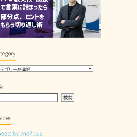
tegory
索
検索
itter
eets by and7plus