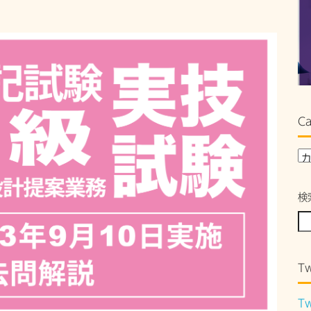
Ca
検
Tw
Tw