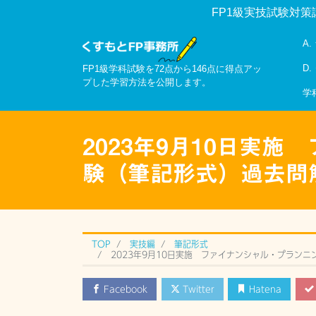
FP1級実技試験対策
A
D
FP1級学科試験を72点から146点に得点アッ
プした学習方法を公開します。
学
2023年9月10日実
験（筆記形式）過去問
TOP
実技編
筆記形式
2023年9月10日実施 ファイナンシャル・プラン
Facebook
Twitter
Hatena