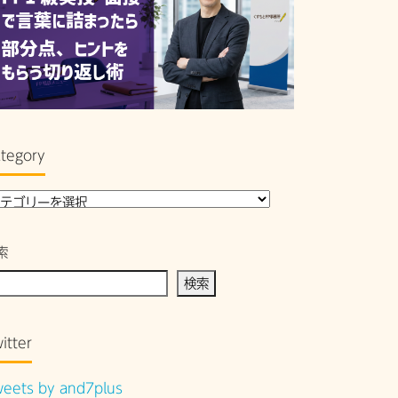
tegory
索
検索
itter
eets by and7plus