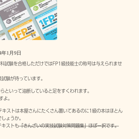
4年1月9日
学科試験を合格しただけではFP1級技能士の称号は与えられませ
技試験が待っています。
からといって油断していると足をすくわれます。
すよ。
テキストは本屋さんにたくさん置いてあるのに1級の本はほとん
でしょうか。
テキストも
「きんざいの実技試験対策問題集」ほぼ一択です。