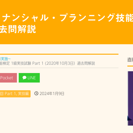
ァイナンシャル・プランニング技能検
）過去問解説
月実施~
直
定 1級実技試験 Part 1 (2020年10月3日）過去問解説
Pocket
LINE
 Part 1
,
実技編
2024年1月9日