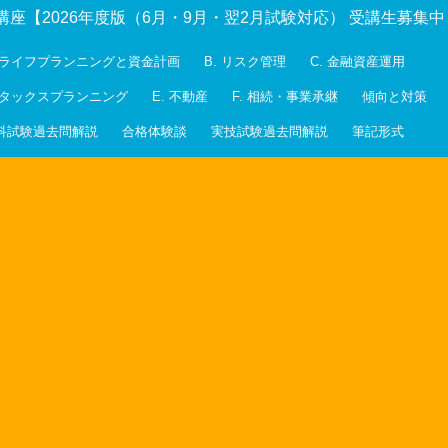
講座【2026年度版（6月・9月・翌2月試験対応） 受講生募集
. ライフプランニングと資金計画
B. リスク管理
C. 金融資産運用
. タックスプランニング
E. 不動産
F. 相続・事業承継
傾向と対策
科試験過去問解説
合格体験談
実技試験過去問解説
筆記形式