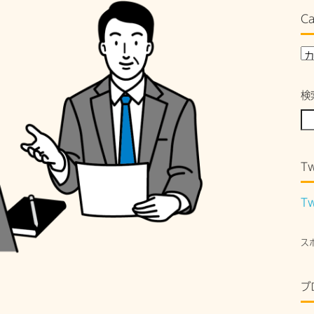
Ca
検
Tw
Tw
ス
ブ