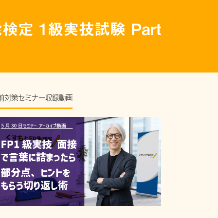
定 1級実技試験 Part
前対策セミナー収録動画