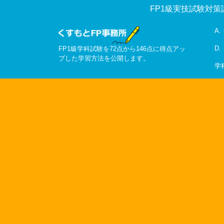
FP1級実技試験対策
A
D
FP1級学科試験を72点から146点に得点アッ
プした学習方法を公開します。
学