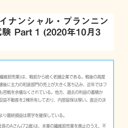
ァイナンシャル・プランニン
art 1 (2020年10月3
繊維卸売業)は、戦前から続く老舗企業である。戦後の高度
崩壊後に主力の和装部門の売上が大きく落ち込み、近年ではフ
門も苦戦を余儀なくされている。他方、過去の利益の蓄積か
、収益不動産を2棟所有しており、内部留保は厚い。直近の決
により最終損益は黒字を確保している。
長のAさん(72歳)は、本業の繊維卸売業を廃止のうえ、不