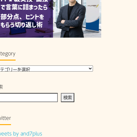
tegory
索
検索
itter
eets by and7plus