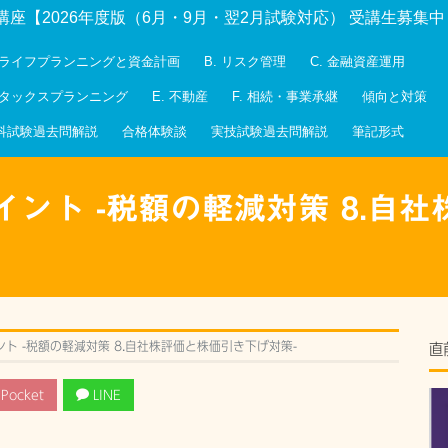
講座【2026年度版（6月・9月・翌2月試験対応） 受講生募集
. ライフプランニングと資金計画
B. リスク管理
C. 金融資産運用
. タックスプランニング
E. 不動産
F. 相続・事業承継
傾向と対策
科試験過去問解説
合格体験談
実技試験過去問解説
筆記形式
ント -税額の軽減対策 8.自
ト -税額の軽減対策 8.自社株評価と株価引き下げ対策-
直
Pocket
LINE