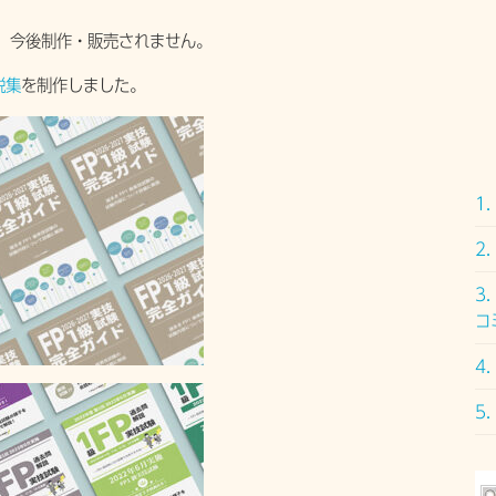
、今後制作・販売されません。
説集
を制作しました。
1.
2.
3.
コ
4.
5.