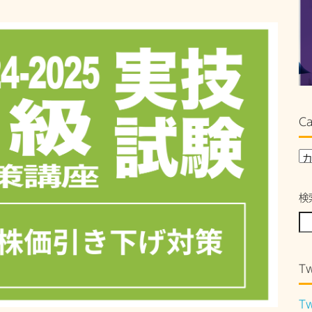
Ca
検
Tw
Tw