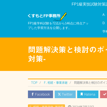
FP1級実技試験対策
A
D
FP1級学科試験を72点から146点に得点アッ
プした学習方法を公開します。
学
問題解決策と検討のポイ
対策-
TOP
F. 相続・事業承継
問題解決策と検討のポイン
Facebook
Twitter
Hatena