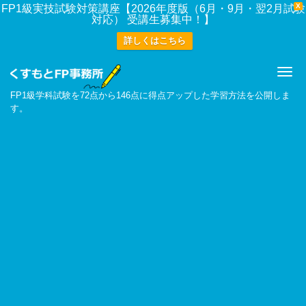
X
FP1級実技試験対策講座【2026年度版（6月・9月・翌2月試験
対応） 受講生募集中！】
詳しくはこちら
Me
FP1級学科試験を72点から146点に得点アップした学習方法を公開しま
す。