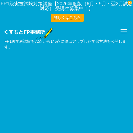
X
FP1級実技試験対策講座【2026年度版（6月・9月・翌2月試験
対応） 受講生募集中！】
詳しくはこちら
Me
FP1級学科試験を72点から146点に得点アップした学習方法を公開しま
す。