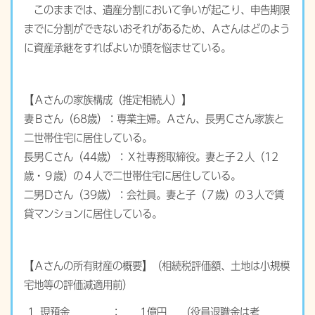
このままでは、遺産分割において争いが起こり、申告期限
までに分割ができないおそれがあるため、Ａさんはどのよう
に資産承継をすればよいか頭を悩ませている。
【Ａさんの家族構成（推定相続人）】
妻Ｂさん（68歳）：専業主婦。Ａさん、長男Ｃさん家族と
二世帯住宅に居住している。
長男Ｃさん（44歳）：Ｘ社専務取締役。妻と子２人（12
歳・９歳）の４人で二世帯住宅に居住している。
二男Ｄさん（39歳）：会社員。妻と子（７歳）の３人で賃
貸マンションに居住している。
【Ａさんの所有財産の概要】（相続税評価額、土地は小規模
宅地等の評価減適用前）
⒈
現預金
：
1億円
（役員退職金は考