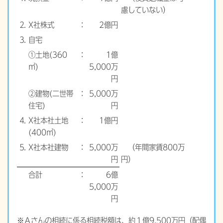
慮していない）
⒉
X社株式
：
2億円
⒊
自宅
①土地(360
：
1億
㎡)
5,000万
円
②建物(二世帯
：
5,000万
住宅)
円
⒋
X社本社土地
：
1億円
(400㎡)
⒌
X社本社建物
：
5,000万
（年間家賃800万
円
円）
合計
：
6億
5,000万
円
※Ａさんの相続に係る相続税額は、約１億9,500万円（配偶