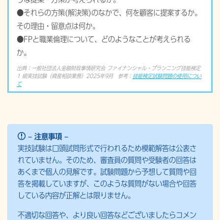
●それらの方策(解決策)のなかで、何を顧客に提案するか。
その理由・留意点は何か。
●FPと職業倫理について、どのようなことが考えられる
か。
出典：一般社団法人金融財政事情研究会 ファイナンシャル・プランニング技能検定
1 級実技試験（資産相談業務）2025年9月 参考：
技能検定試験問題の使用につい
て
– 注意事項 –
実技試験は口頭試問形式で行われるため模範解答は公表さ
れていません。そのため、審査員の質問や受験者の回答は
あくまで個人の見解です。試験問題から予想して質問や回
答を掲載していますが、このような質問がない場合や回答
している内容が正解とは限りません。
不適切な回答や、より良い回答などございましたらコメン