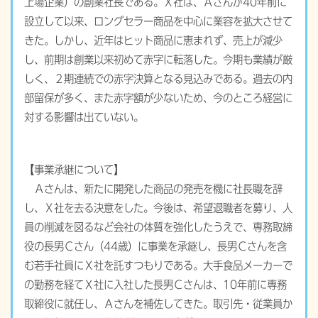
上場企業）の創業社長である。Ｘ社は、Ａさんが40年前に
設立して以来、ロングセラー商品を中心に業容を拡大させて
きた。しかし、近年はヒット商品に恵まれず、売上が減少
し、前期は創業以来初めて赤字に転落した。今期も業績が厳
しく、２期連続での赤字決算となる見込みである。過去の内
部留保が多く、また赤字額が少ないため、今のところ経営に
対する影響は出ていない。
【事業承継について】
Ａさんは、新たに開発した商品の発売を機に社長職を辞
し、Ｘ社を去る決意をした。今後は、希望退職者を募り、人
員の削減を図るなど会社の体質を強化したうえで、専務取締
役の長男Ｃさん（44歳）に事業を承継し、長男Ｃさんを含
む若手社員にＸ社を託すつもりである。大手食品メーカーで
の勤務を経てＸ社に入社した長男Ｃさんは、10年前に専務
取締役に就任し、Ａさんを補佐してきた。取引先・従業員か