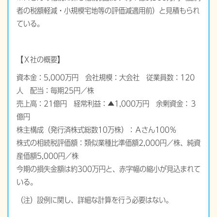
者の税額軽減・小規模宅地等の評価減適用前）と見積もられ
ている。
【Ｘ社の概要】
資本金：5,000万円 会社規模：大会社 従業員数：120
人 配当：毎期25円／株
売上高：21億円 経常利益：▲1,000万円 余剰資金：３
億円
株主構成（発行済株式総数10万株）：Ａさん100％
株式の相続税評価額：類似業種比準価額2,000円／株、純資
産価額5,000円／株
今期の損失金額は約300万円と、赤字幅の縮小が見込まれて
いる。
（注）設例に関し、詳細な計算を行う必要はない。