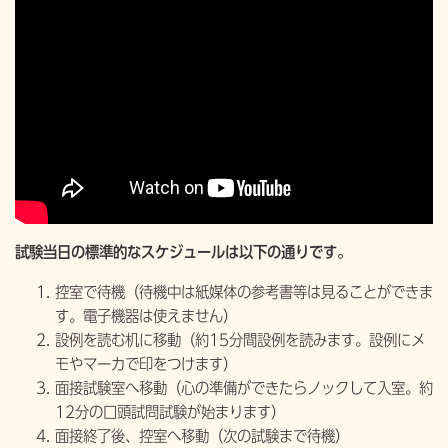
試験当日の標準的なスケジュールは以下の通りです。
控室で待機（待機中は紙媒体の参考書等は見ることができま
す。電子機器は使えません）
設例を読む机に移動（約15分間設例を読みます。設例にメ
モやマーカで印をつけます）
面接試験室へ移動（心の準備ができたらノックして入室。約
12分の口頭試問試験が始まります）
面接終了後、控室へ移動（次の試験まで待機）