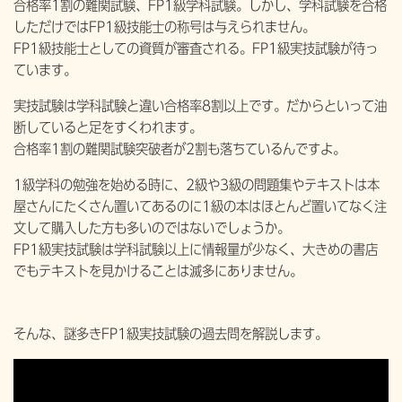
合格率1割の難関試験、FP1級学科試験。しかし、学科試験を合格
しただけではFP1級技能士の称号は与えられません。
FP1級技能士としての資質が審査される。FP1級実技試験が待っ
ています。
実技試験は学科試験と違い合格率8割以上です。だからといって油
断していると足をすくわれます。
合格率1割の難関試験突破者が2割も落ちているんですよ。
1級学科の勉強を始める時に、2級や3級の問題集やテキストは本
屋さんにたくさん置いてあるのに1級の本はほとんど置いてなく注
文して購入した方も多いのではないでしょうか。
FP1級実技試験は学科試験以上に情報量が少なく、大きめの書店
でもテキストを見かけることは滅多にありません。
そんな、謎多きFP1級実技試験の過去問を解説します。