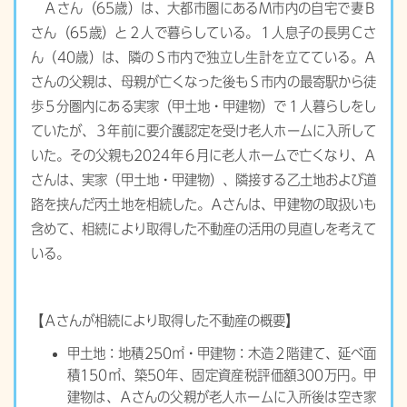
Ａさん（65歳）は、大都市圏にあるＭ市内の自宅で妻Ｂ
さん（65歳）と２人で暮らしている。１人息子の長男Ｃさ
ん（40歳）は、隣のＳ市内で独立し生計を立てている。Ａ
さんの父親は、母親が亡くなった後もＳ市内の最寄駅から徒
歩５分圏内にある実家（甲土地・甲建物）で１人暮らしをし
ていたが、３年前に要介護認定を受け老人ホームに入所して
いた。その父親も2024年６月に老人ホームで亡くなり、Ａ
さんは、実家（甲土地・甲建物）、隣接する乙土地および道
路を挟んだ丙土地を相続した。Ａさんは、甲建物の取扱いも
含めて、相続により取得した不動産の活用の見直しを考えて
いる。
【Ａさんが相続により取得した不動産の概要】
甲土地：地積250㎡・甲建物：木造２階建て、延べ面
積150㎡、築50年、固定資産税評価額300万円。甲
建物は、Ａさんの父親が老人ホームに入所後は空き家