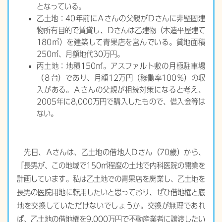
となっている。
乙土地：40年前にＡさんの父親がＤさんに非堅固建
物所有目的で賃貸し、Ｄさんは乙建物（木造平屋建て
180㎡）を建築して青果店を営んでいる。貸地面積
250㎡、月額地代30万円。
丙土地：地積150㎡。アスファルト敷の月極駐車場
（８台）であり、月額12万円（稼働率100％）の収
入がある。Ａさんの父親が相続対策になると考え、
2005年に8,000万円で購入したもので、借入金等は
ない。
先日、Ａさんは、乙土地の借地人Ｄさん（70歳）から、
「長男が、この地域で150㎡程度の土地で内科医院の開業を
計画しています。私は乙土地での青果店を廃業し、乙土地を
長男の医院用地に転用したいと思っており、ぜひ借地権と底
地を交換していただけないでしょうか。交換が無理であれ
ば、乙土地の借地権を9,000万円で不動産業者に譲渡したい