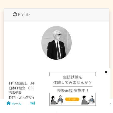
Profile
楠本 学
FP1級技能士、J-FLEC認定アドバイザー。
日本FP協会 CFP30周年記念プロモーション動画コンテスト 最優
秀賞受賞
DTP・Webデザイナー・コンサルタントとして開業や副業のコンサ
ルティング、FP試験のサポートを行っています。
ホーム
メンバー
FP1級実技試
お問い合わせ
詳しくはこちらをご覧ください
シップ
験対策講座