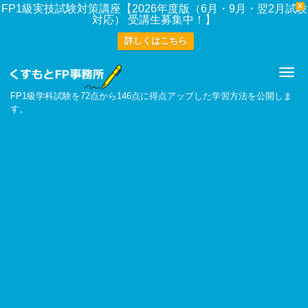
X
FP1級実技試験対策講座【2026年度版（6月・9月・翌2月試験
対応） 受講生募集中！】
詳しくはこちら
Me
FP1級学科試験を72点から146点に得点アップした学習方法を公開しま
す。