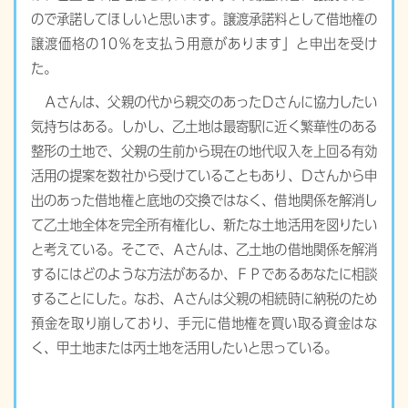
ので承諾してほしいと思います。譲渡承諾料として借地権の
譲渡価格の10％を支払う用意があります」と申出を受け
た。
Ａさんは、父親の代から親交のあったＤさんに協力したい
気持ちはある。しかし、乙土地は最寄駅に近く繁華性のある
整形の土地で、父親の生前から現在の地代収入を上回る有効
活用の提案を数社から受けていることもあり、Ｄさんから申
出のあった借地権と底地の交換ではなく、借地関係を解消し
て乙土地全体を完全所有権化し、新たな土地活用を図りたい
と考えている。そこで、Ａさんは、乙土地の借地関係を解消
するにはどのような方法があるか、ＦＰであるあなたに相談
することにした。なお、Ａさんは父親の相続時に納税のため
預金を取り崩しており、手元に借地権を買い取る資金はな
く、甲土地または丙土地を活用したいと思っている。