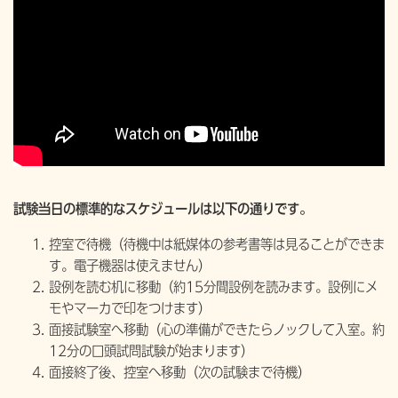
試験当日の標準的なスケジュールは以下の通りです。
控室で待機（待機中は紙媒体の参考書等は見ることができま
す。電子機器は使えません）
設例を読む机に移動（約15分間設例を読みます。設例にメ
モやマーカで印をつけます）
面接試験室へ移動（心の準備ができたらノックして入室。約
12分の口頭試問試験が始まります）
面接終了後、控室へ移動（次の試験まで待機）