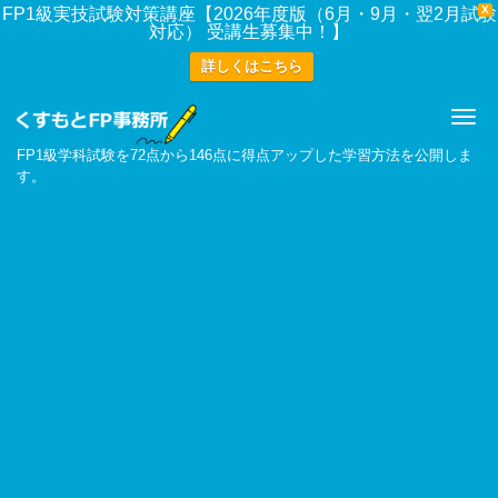
X
FP1級実技試験対策講座【2026年度版（6月・9月・翌2月試験
対応） 受講生募集中！】
詳しくはこちら
Me
FP1級学科試験を72点から146点に得点アップした学習方法を公開しま
す。