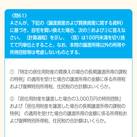
《問61》
Ａさんが、下記の〈譲渡資産および買換資産に関する資料〉
に基づき、自宅を買い換えた場合、次の①および②に答えな
さい。 〔計算過程〕を示し、 〈答〉は100円未満を切り捨
てて円単位とすること。なお、本問の譲渡所得以外の所得や
所得控除等は考慮しないものとする。
① 「特定の居住用財産の買換えの場合の長期譲渡所得の課税
の特例」の適用を受けた場合の譲渡所得の金額に係る所得税
および復興特別所得税、住民税の合計額はいくらか。
② 「居住用財産を譲渡した場合の3,000万円の特別控除」
および「居住用財産を譲渡した場合の長期譲渡所得の課税の
特例」 の適用を受けた場合の譲渡所得の金額に係る所得税お
よび復興特別所得税、住民税の合計額はいくらか。