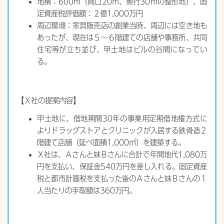
地積：600㎡（間口20ｍ、奥行30ｍの整形地）、固
定資産税評価額：２億1,000万円
周辺環境：家具販売店の創業当時、周辺には空き地も
あったが、現在は５～６階建ての店舗や事務所、共同
住宅等が立ち並び、甲土地はビルの谷間になってい
る。
【Ｘ社の提案内容】
甲土地に、借地期間30年の事業用定期借地権方式に
よりドラッグストアとクリニックが入居する鉄骨造２
階建て店舗（延べ面積1,000㎡）を建築する。
Ｘ社は、Ａさんと妹Ｂさんに合計で年間地代1,080万
円を支払い、保証金540万円を差し入れる。固定資産
税と都市計画税を支払った後のＡさんと妹Ｂさんの１
人当たりの手取額は360万円。