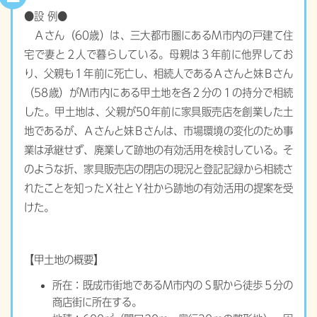
●設 例●
Ａさん（60歳）は、三大都市圏にあるＭ市内の戸建て住
宅で妻と２人で暮らしている。母親は３年前に他界してお
り、父親も１年前に死亡し、相続人であるＡさんと妹Ｂさん
（58歳）がＭ市内にある甲土地を各２分の１の持分で相続
した。甲土地は、父親が50年前に家具販売店を創業した土
地であるが、Ａさんと妹Ｂさんは、市場環境の変化のため事
業は承継せず、廃業して跡地の有効活用を検討している。そ
のような折、家具販売店の閉店の現況と登記記録から相続さ
れたことを知ったＸ社とＹ社から跡地の有効活用の提案を受
けた。
【甲土地の概要】
所在：既成市街地であるＭ市内のＳ駅から徒歩５分の
商店街に所在する。