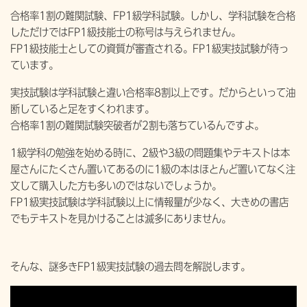
合格率1割の難関試験、FP1級学科試験。しかし、学科試験を合格
しただけではFP1級技能士の称号は与えられません。
FP1級技能士としての資質が審査される。FP1級実技試験が待っ
ています。
実技試験は学科試験と違い合格率8割以上です。だからといって油
断していると足をすくわれます。
合格率1割の難関試験突破者が2割も落ちているんですよ。
1級学科の勉強を始める時に、2級や3級の問題集やテキストは本
屋さんにたくさん置いてあるのに1級の本はほとんど置いてなく注
文して購入した方も多いのではないでしょうか。
FP1級実技試験は学科試験以上に情報量が少なく、大きめの書店
でもテキストを見かけることは滅多にありません。
そんな、謎多きFP1級実技試験の過去問を解説します。