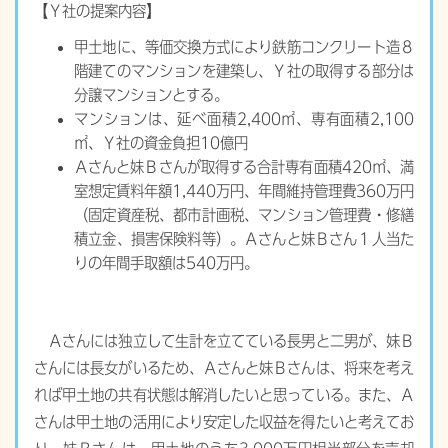
【Ｙ社の提案内容】
甲土地に、等価交換方式により鉄筋コンクリート造８
階建てのマンションを建築し、Ｙ社の取得する部分は
分譲マンションとする。
マンションは、延べ面積2,400㎡、専有面積2,100
㎡、Ｙ社の資金負担10億円
Ａさんと妹Ｂさんが取得する合計専有面積420㎡、満
室想定賃料年額1,440万円、年間維持管理費360万円
（固定資産税、都市計画税、マンション管理費・修繕
積立金、損害保険料等）。Ａさんと妹Ｂさん１人当た
りの年間手取額は540万円。
Ａさんには独立して生計を立てている長男と二男が、妹Ｂ
さんには長女がいるため、Ａさんと妹Ｂさんは、将来を考え
れば甲土地の共有状態は解消したいと思っている。また、Ａ
さんは甲土地の活用により安定した収益を得たいと考えてお