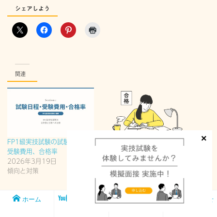
シェアしよう
関連
FP1級実技試験の試験日程、
FP2級に合格後は、FP1級合
受験費用、合格率
格を目指しませんか？ 難易
2026年3月19日
度編
傾向と対策
2026年4月17日
傾向と対策
ホーム
メンバー
FP1級実技試
お問い合わせ
シップ
験対策講座