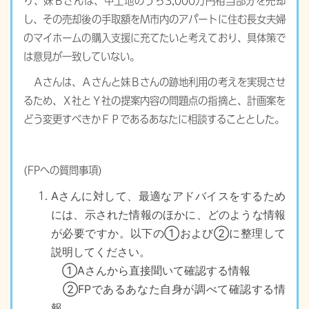
り、妹Ｂさんは、甲土地のうち3,000万円相当部分を売却
し、その売却後の手取額をＭ市内のアパートに住む長女夫婦
のマイホームの購入支援に充てたいと考えており、具体策で
は意見が一致していない。
Ａさんは、Ａさんと妹Ｂさんの跡地利用の考えを実現させ
るため、Ｘ社とＹ社の提案内容の問題点の指摘と、計画案を
どう変更すべきかＦＰであるあなたに相談することとした。
(FPへの質問事項)
Aさんに対して、最適なアドバイスをするため
には、示された情報のほかに、どのような情報
が必要ですか。以下の①および②に整理して
説明してください。
①Aさんから直接聞いて確認する情報
②FPであるあなた自身が調べて確認する情
報