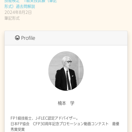
技能検定 1級実技試験（筆記
形式）過去問解説
2024年8月2日
筆記形式
Profile
楠本 学
FP1級技能士、J-FLEC認定アドバイザー。
日本FP協会 CFP30周年記念プロモーション動画コンテスト 最優
秀賞受賞