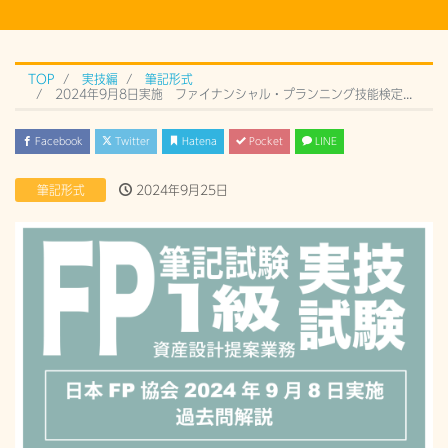
TOP
実技編
筆記形式
2024年9月8日実施 ファイナンシャル・プランニング技能検定 1級実技試験（筆記形式）過去問解説
Facebook
Twitter
Hatena
Pocket
LINE
筆記形式
2024年9月25日