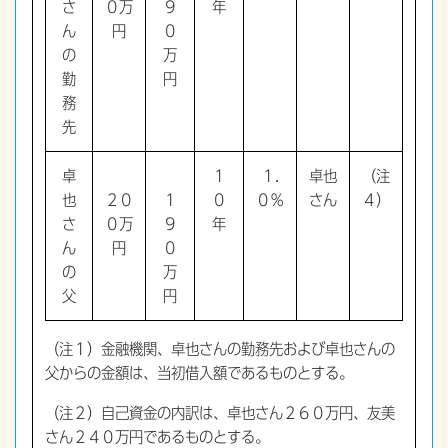
さ
０万
９
年
ん
円
０
の
万
勤
円
務
先
卓
１
１.
卓也
（注
也
２０
１
０
０％
さん
４）
さ
０万
９
年
ん
円
０
の
万
父
円
（注１）金融機関、卓也さんの勤務先および卓也さんの
父からの金額は、当初借入額であるものとする。
（注２）自己資金の内訳は、卓也さん２６０万円、友美
さん２４０万円であるものとする。