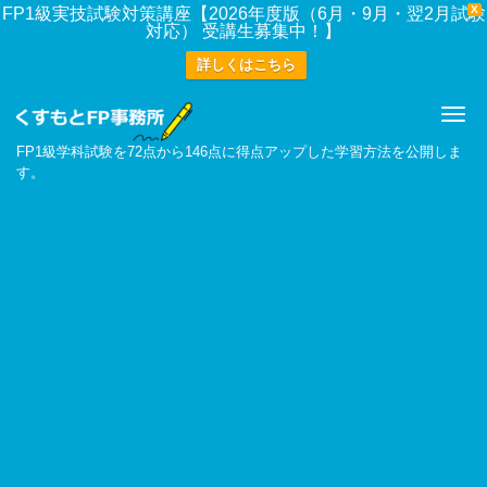
X
FP1級実技試験対策講座【2026年度版（6月・9月・翌2月試験
対応） 受講生募集中！】
詳しくはこちら
Me
FP1級学科試験を72点から146点に得点アップした学習方法を公開しま
す。