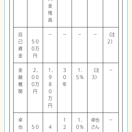
金
残
高
自
－
－
－
－
（注
己
５０
２）
資
０万
金
円
金
２,
１,
３
１.
（注
－
融
００
９
０
５％
３）
機
０万
８
年
関
円
０
万
円
卓
１
１.
卓也
－
也
５０
４
２
０％
さん