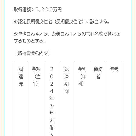
取得価額：３,２００万円
※認定長期優良住宅（長期優良住宅）に該当する。
※卓也さん４／５、友美さん１／５の共有名義で登記を
するものとする。
［取得資金の内訳］
調
金額
２
返
金利
債務
備考
達
（注
０
済
（年
者
先
１）
２
期
利）
４
間
年
の
年
末
借
入