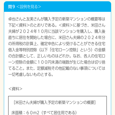
問９
＜設例を見る＞
卓也さんと友美さんが購入予定の新築マンションの概要等は
下記＜資料＞のとおりである。＜資料＞に基づき、米田さん
夫婦が２０２４年１０月に当該マンションを購入し、購入後
直ちに居住を開始した場合に、米田さん夫婦の２０２４年分
の所得税の計算上、確定申告により受けることができる住宅
借入金等特別控除（以下「住宅ローン控除」という）の金額
の合計額として、正しいものはどれか。なお、各人の住宅ロ
ーン控除の金額に１００円未満の端数が生じた場合は切り捨
てること。また、定額減税その他記載のない事項については
一切考慮しないものとする。
＜資料＞
［米田さん夫婦が購入予定の新築マンションの概要］
床面積：６０ｍ2（すべて居住用である）