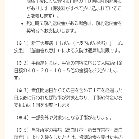
間満了後に入院給付金日額の１０倍の解約返戻金
があります（保険料がすべて払い込まれているこ
とを要します）。
死亡時に解約返戻金がある場合は、解約返戻金を
契約者へお支払いします。
（※１）新三大疾病（「がん（上皮内がん含む）」「心
疾患」「脳血管疾患」）による入院は通算無制限です。
（※２）手術給付金は、手術の内容に応じて入院給付金
日額の４０・２０・１０・５倍の金額をお支払いしま
す。
（※３）責任開始日からその日を含めて１年を経過した
日以後に行われた採取術が対象となり、手術給付金のお
支払いは１回を限度とします。
（※４）一部例外や対象外となる手術があります。
（※５）当社所定の疾病（高血圧症・脂質異常症・高血
糖症）により入院をしたときは、投薬治療を受けたもの