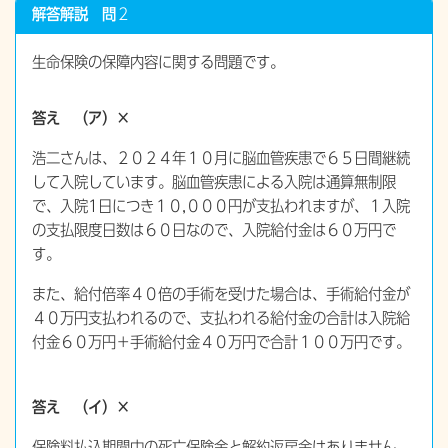
解答解説 問
２
生命保険の保障内容に関する問題です。
答え （ア）×
浩二さんは、２０２４年１０月に脳血管疾患で６５日間継続
して入院しています。脳血管疾患による入院は通算無制限
で、入院1日につき１０,０００円が支払われますが、１入院
の支払限度日数は６０日なので、入院給付金は６０万円で
す。
また、給付倍率４０倍の手術を受けた場合は、手術給付金が
４０万円支払われるので、支払われる給付金の合計は入院給
付金６０万円＋手術給付金４０万円で合計１００万円です。
答え （イ）×
保険料払込期間中の死亡保険金と解約返戻金はありません。