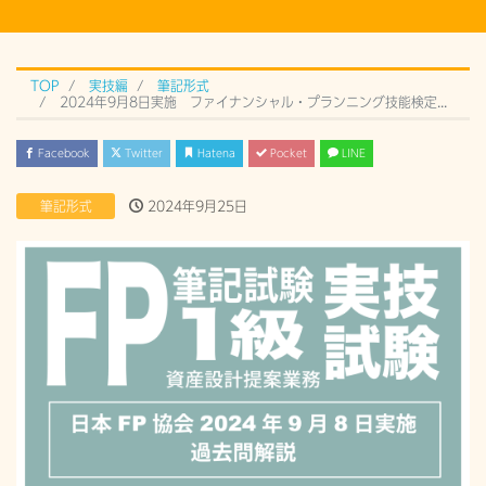
TOP
実技編
筆記形式
2024年9月8日実施 ファイナンシャル・プランニング技能検定 1級実技試験（筆記形式）過去問解説
Facebook
Twitter
Hatena
Pocket
LINE
筆記形式
2024年9月25日