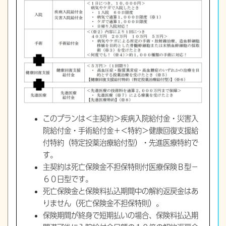
このプランは＜主契約＞疾病入院給付金・災害入
院給付金・手術給付金＋＜特約＞健康回復支援給
付特約（特定投薬治療給付型）・先進医療特約で
す。
主契約は死亡保険金不担保特則付医療保険Ｂ型－
６０日型です。
死亡保険金と保険料払込期間中の解約返戻金はあ
りません（死亡保険金不担保特則）。
保険期間が終身で短期払いの場合、保険料払込期