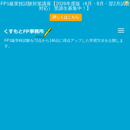
X
FP1級実技試験対策講座【2026年度版（6月・9月・翌2月試験
対応） 受講生募集中！】
詳しくはこちら
Me
FP1級学科試験を72点から146点に得点アップした学習方法を公開しま
す。