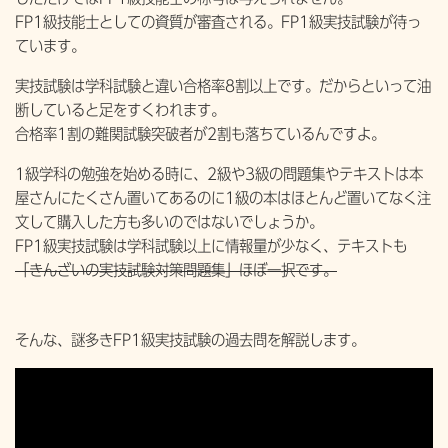
FP1級技能士としての資質が審査される。FP1級実技試験が待っ
ています。
実技試験は学科試験と違い合格率8割以上です。だからといって油
断していると足をすくわれます。
合格率1割の難関試験突破者が2割も落ちているんですよ。
1級学科の勉強を始める時に、2級や3級の問題集やテキストは本
屋さんにたくさん置いてあるのに1級の本はほとんど置いてなく注
文して購入した方も多いのではないでしょうか。
FP1級実技試験は学科試験以上に情報量が少なく、テキストも
「きんざいの実技試験対策問題集」ほぼ一択です。
そんな、謎多きFP1級実技試験の過去問を解説します。