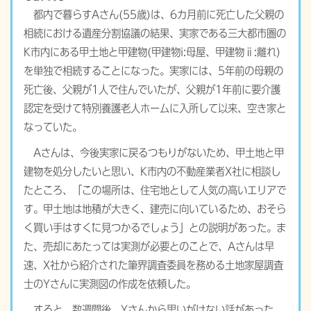
都内で暮らすAさん(55歳)は、6カ月前に死亡した父親の
相続における遺産分割協議の結果、実家である三大都市圏の
K市内にある甲土地と甲建物(甲建物i:母屋、甲建物ⅱ:離れ)
を単独で相続することになった。実家には、5年前の母親の
死亡後、父親が1人で住んでいたが、父親が1年前に要介護
認定を受けて特別養護老人ホームに入所して以来、空き家と
なっていた。
Aさんは、今後実家に戻るつもりがないため、甲土地と甲
建物を処分したいと思い、K市内の不動産業者X社に相談し
たところ、「この場所は、住宅地として人気の高いエリアで
す。甲土地は地積が大きく、建売に向いているため、おそら
く買い手はすぐに見つかるでしょう」との説明があった。ま
た、売却にあたっては実測が必要とのことで、Aさんは早
速、X社から紹介された筆界調査委員を務める土地家屋調査
士のYさんに実測図の作成を依頼した。
すると、数週間後、Yさんから思いがけない話があった。