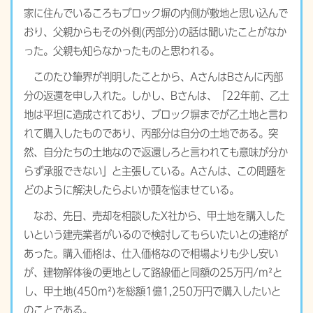
家に住んでいるころもブロック塀の内側が敷地と思い込んで
おり、父親からもその外側(丙部分)の話は聞いたことがなか
った。父親も知らなかったものと思われる。
このたび筆界が判明したことから、AさんはBさんに丙部
分の返還を申し入れた。しかし、Bさんは、「22年前、乙土
地は平坦に造成されており、ブロック塀までが乙土地と言わ
れて購入したものであり、丙部分は自分の土地である。突
然、自分たちの土地なので返還しろと言われても意味が分か
らず承服できない」と主張している。Aさんは、この問題を
どのように解決したらよいか頭を悩ませている。
なお、先日、売却を相談したX社から、甲土地を購入した
いという建売業者がいるので検討してもらいたいとの連絡が
あった。購入価格は、仕入価格なので相場よりも少し安い
が、建物解体後の更地として路線価と同額の25万円/m²と
し、甲土地(450m²)を総額1億1,250万円で購入したいと
のことである。