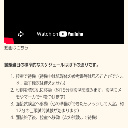
動画はこちら
試験当日の標準的なスケジュールは以下の通りです。
控室で待機（待機中は紙媒体の参考書等は見ることができま
す。電子機器は使えません）
設例を読む机に移動（約15分間設例を読みます。設例にメ
モやマーカで印をつけます）
面接試験室へ移動（心の準備ができたらノックして入室。約
12分の口頭試問試験が始まります）
面接終了後、控室へ移動（次の試験まで待機）