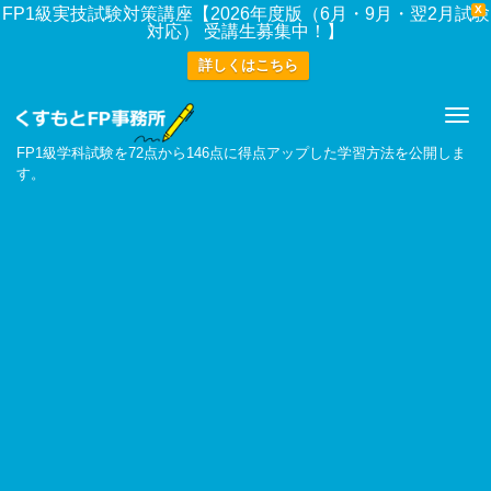
X
FP1級実技試験対策講座【2026年度版（6月・9月・翌2月試験
対応） 受講生募集中！】
詳しくはこちら
Me
FP1級学科試験を72点から146点に得点アップした学習方法を公開しま
す。