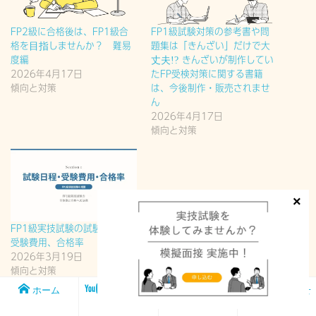
FP2級に合格後は、FP1級合
FP1級試験対策の参考書や問
格を目指しませんか？ 難易
題集は「きんざい」だけで大
度編
丈夫!? きんざいが制作してい
2026年4月17日
たFP受検対策に関する書籍
傾向と対策
は、今後制作・販売されませ
ん
2026年4月17日
傾向と対策
FP1級実技試験の試験日程、
受験費用、合格率
2026年3月19日
傾向と対策
ホーム
メンバー
FP1級実技試
お問い合わせ
シップ
験対策講座