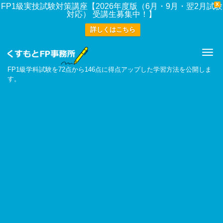
X
FP1級実技試験対策講座【2026年度版（6月・9月・翌2月試験
対応） 受講生募集中！】
詳しくはこちら
Me
FP1級学科試験を72点から146点に得点アップした学習方法を公開しま
す。