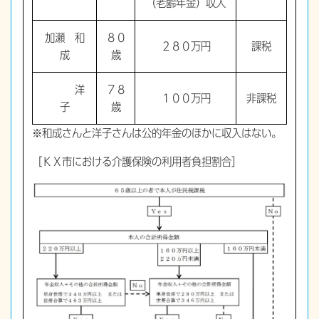
（老齢年金）収入
加瀬 和
８０
２８０万円
課税
成
歳
洋
７８
１００万円
非課税
子
歳
※和成さんと洋子さんは公的年金のほかに収入はない。
［ＫＸ市における介護保険の利用者負担割合］