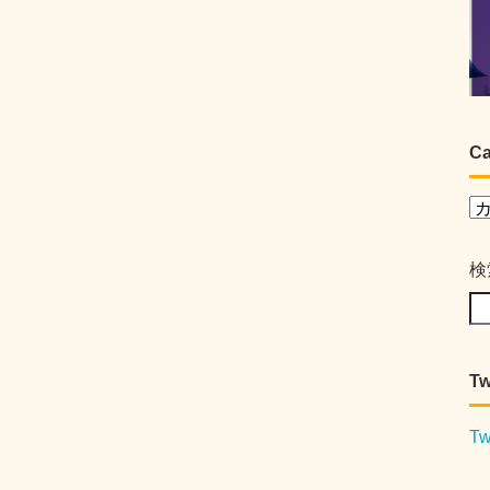
Ca
検
Tw
Tw