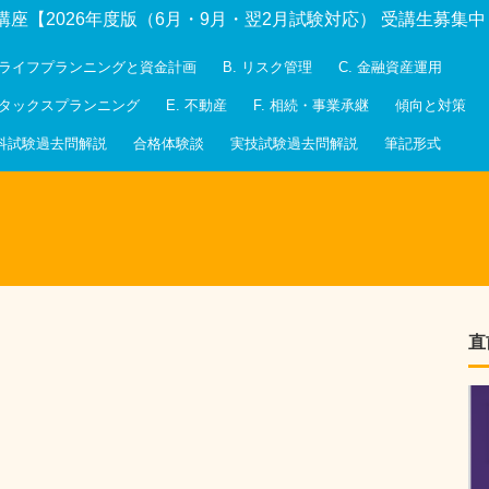
講座【2026年度版（6月・9月・翌2月試験対応） 受講生募集
. ライフプランニングと資金計画
B. リスク管理
C. 金融資産運用
. タックスプランニング
E. 不動産
F. 相続・事業承継
傾向と対策
科試験過去問解説
合格体験談
実技試験過去問解説
筆記形式
直