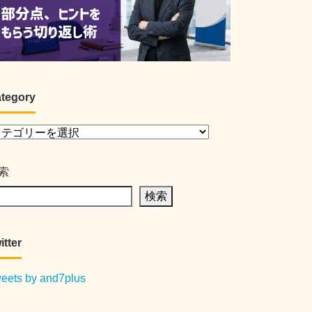
tegory
索
検索
itter
eets by and7plus