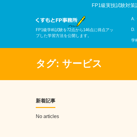
FP1級実技試験対策
A
D
FP1級学科試験を72点から146点に得点アッ
プした学習方法を公開します。
学
タグ:
サービス
新着記事
No articles