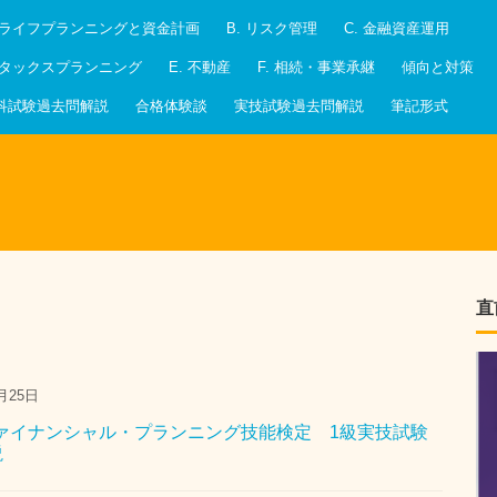
. ライフプランニングと資金計画
B. リスク管理
C. 金融資産運用
. タックスプランニング
E. 不動産
F. 相続・事業承継
傾向と対策
科試験過去問解説
合格体験談
実技試験過去問解説
筆記形式
直
月25日
 ファイナンシャル・プランニング技能検定 1級実技試験
説