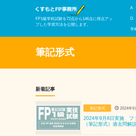
A
D
FP1級学科試験を72点から146点に得点アッ
プした学習方法を公開します。
学
筆記形式
新着記事
筆記形式
2024年9
2024年9月8日実施
（筆記形式）過去問解